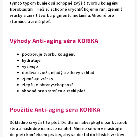
týmto typom buniek sú schopné zvýšiť tvorbu kolagénu
fibroblastmi. Tiež sú schopné urýchliť hojenie rán, zjemniť
vrásky a znížiť tvorbu pigmentu melanínu. Vhodné pre
starnúcu a zrelú pleť.
Výhody Anti-aging séra KORIKA
podporuje tvorbu kolagénu
hydratuje
vyživuje
dodáva svieži, mladý a zdravý vzhľad
zjemňuje vrásky
zlepšuje obranyschopnosť
vhodné pre starnúcu a zrelú pleť
Použitie Anti-aging séra KORIKA
Dôkladne si vyčistite pleť. Do dlane nakvapkajte pár kvapiek
séra a následne naneste na pleť. Mierne sérum v masírujte
do pleti končekami prstov, aby sa dostal do hlbších vrstiev