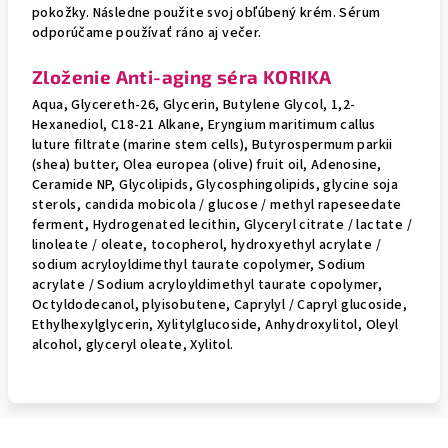
pokožky. Následne použite svoj obľúbený krém. Sérum
odporúčame používať ráno aj večer.
Zloženie Anti-aging séra KORIKA
Aqua, Glycereth-26, Glycerin, Butylene Glycol, 1,2-
Hexanediol, C18-21 Alkane, Eryngium maritimum callus
luture filtrate (marine stem cells), Butyrospermum parkii
(shea) butter, Olea europea (olive) fruit oil, Adenosine,
Ceramide NP, Glycolipids, Glycosphingolipids, glycine soja
sterols, candida mobicola / glucose / methyl rapeseedate
ferment, Hydrogenated lecithin, Glyceryl citrate / lactate /
linoleate / oleate, tocopherol, hydroxyethyl acrylate /
sodium acryloyldimethyl taurate copolymer, Sodium
acrylate / Sodium acryloyldimethyl taurate copolymer,
Octyldodecanol, plyisobutene, Caprylyl / Capryl glucoside,
Ethylhexylglycerin, Xylitylglucoside, Anhydroxylitol, Oleyl
alcohol, glyceryl oleate, Xylitol.