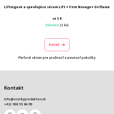
Liftingové a spevňujúce sérum Lift + Firm Novage+ Oriflame
1 €
od
Skladom
(1 ks)
Detail
Pleťové sérum pre pružnosť a pevnosť pokožky
Z
á
p
Kontakt
ä
info
@
vzorkyproduktov.sk
t
+421 908 55 66 99
i