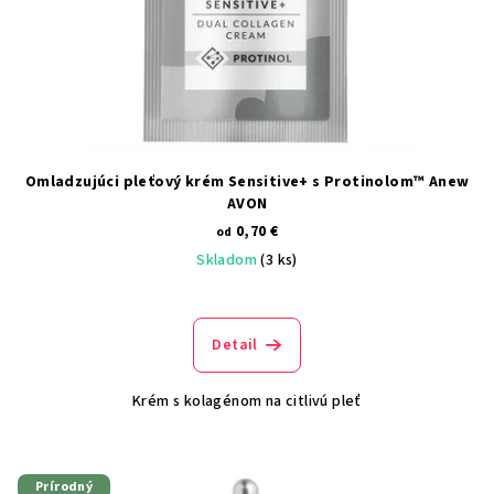
Omladzujúci pleťový krém Sensitive+ s Protinolom™ Anew
AVON
0,70 €
od
Skladom
(3 ks)
Detail
Krém s kolagénom na citlivú pleť
Prírodný