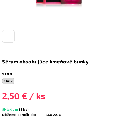
Sérum obsahujúce kmeňové bunky
OBJEM
2,50 €
/ ks
Jednotková
Skladom
(3 ks)
cena:
Môžeme doručiť do:
13.8.2026