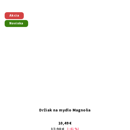
Akcia
Novinka
Držiak na mydlo Magnolia
10,49 €
17,90 €
(–41 %)