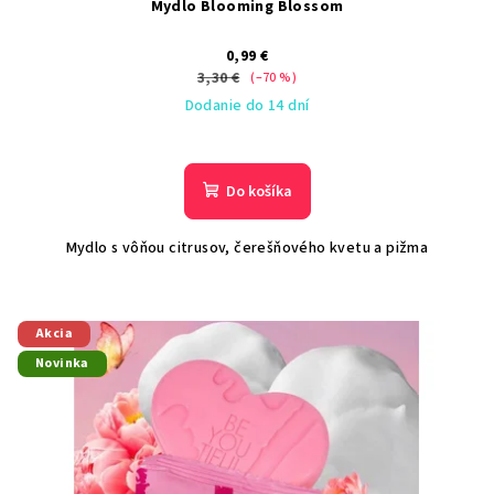
o
Mydlo Blooming Blossom
v
0,99 €
3,30 €
(–70 %)
Dodanie do 14 dní
Do košíka
Mydlo s vôňou citrusov, čerešňového kvetu a pižma
Akcia
Novinka