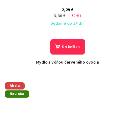
2,29 €
3,30 €
(–30 %)
Dodanie do 14 dní
Do košíka
Mydlo s vôňou červeného ovocia
Akcia
Novinka