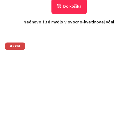
Do košíka
Neónovo žlté mydlo v ovocno-kvetinovej vôni
Akcia