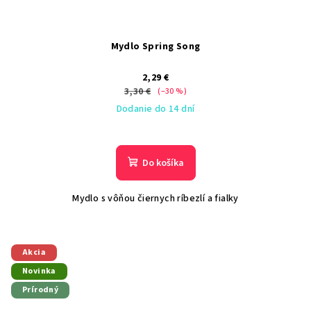
Mydlo Spring Song
2,29 €
3,30 €
(–30 %)
Dodanie do 14 dní
Do košíka
Mydlo s vôňou čiernych ríbezlí a fialky
Akcia
Novinka
Prírodný