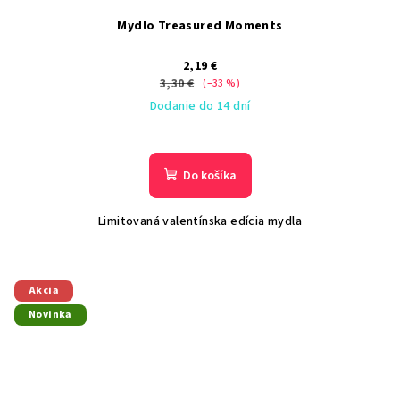
Mydlo Treasured Moments
2,19 €
3,30 €
(–33 %)
Dodanie do 14 dní
Do košíka
Limitovaná valentínska edícia mydla
Akcia
Novinka