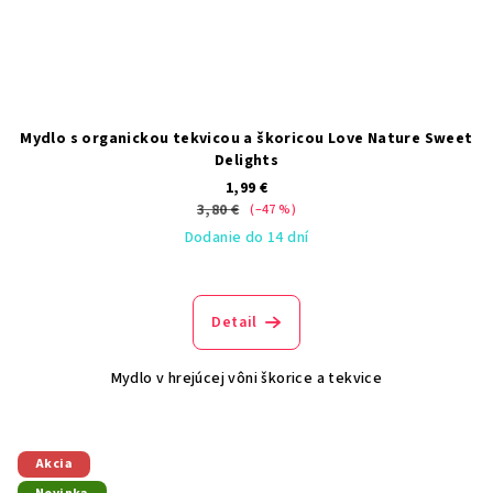
Mydlo s organickou tekvicou a škoricou Love Nature Sweet
Delights
1,99 €
3,80 €
(–47 %)
Dodanie do 14 dní
Detail
Mydlo v hrejúcej vôni škorice a tekvice
Akcia