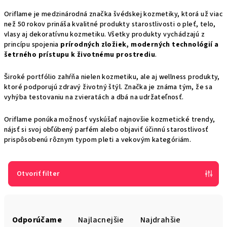
Oriflame je medzinárodná značka švédskej kozmetiky, ktorá už viac
než 50 rokov prináša kvalitné produkty starostlivosti o pleť, telo,
vlasy aj dekoratívnu kozmetiku. Všetky produkty vychádzajú z
princípu spojenia
prírodných zložiek, moderných technológií a
šetrného prístupu k životnému prostrediu
.
Široké portfólio zahŕňa nielen kozmetiku, ale aj wellness produkty,
ktoré podporujú zdravý životný štýl. Značka je známa tým, že sa
vyhýba testovaniu na zvieratách a dbá na udržateľnosť.
Oriflame ponúka možnosť vyskúšať najnovšie kozmetické trendy,
nájsť si svoj obľúbený parfém alebo objaviť účinnú starostlivosť
prispôsobenú rôznym typom pleti a vekovým kategóriám.
Otvoriť filter
R
a
Odporúčame
Najlacnejšie
Najdrahšie