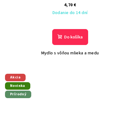
4,70 €
Dodanie do 14 dní
Do košíka
Mydlo s vôňou mlieka a medu
Akcia
Novinka
Prírodný