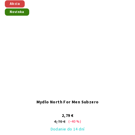
Akcia
Novinka
Mydlo North For Men Subzero
2,79 €
4,70 €
(–40 %)
Dodanie do 14 dní