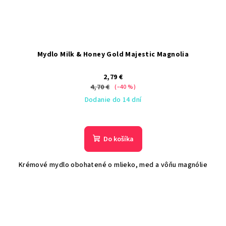
Mydlo Milk & Honey Gold Majestic Magnolia
2,79 €
4,70 €
(–40 %)
Dodanie do 14 dní
Do košíka
Krémové mydlo obohatené o mlieko, med a vôňu magnólie