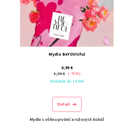
Mydlo BeYOUtiful
0,99 €
3,30 €
(–70 %)
Dodanie do 14 dní
Detail
Mydlo s vôňou pivónií a ružových bobúľ