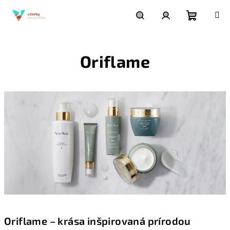
Prejsť
na
obsah
Nákupn
Hľadať
Prihlásenie
Oriflame
košík
Oriflame – krása inšpirovaná prírodou