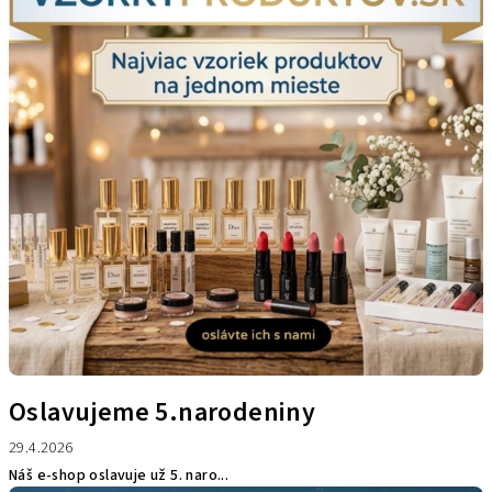
s
č
l
á
n
k
o
v
Oslavujeme 5.narodeniny
29.4.2026
Náš e-shop oslavuje už 5. naro...