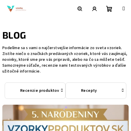
Prejsť
na
obsah
Nákupn
Hľadať
Prihlásenie
BLOG
košík
Podelíme sa s vami o najčerstvejšie informácie zo sveta vzoriek.
Zistíte niečo o značkách predávaných vzoriek, ktoré vás zaujímajú,
novinky, ktoré sme pre vás pripravili, alebo na čo sa môžete tešiť.
Samozrejme súťaže, recenzie nami testovaných výrobkov a ďalšie
užitočné informácie.
Recenzie produktov
Recepty
V
ý
p
i