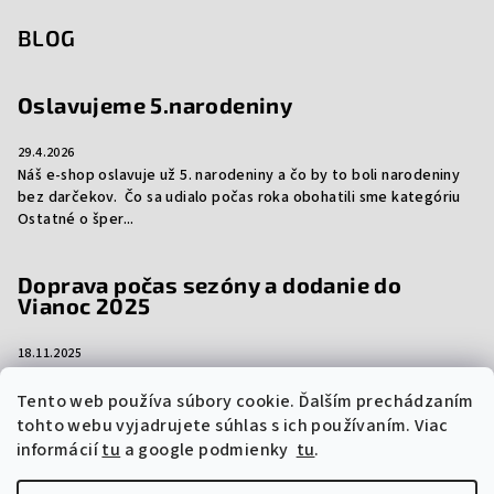
BLOG
Oslavujeme 5.narodeniny
29.4.2026
Náš e-shop oslavuje už 5. narodeniny a čo by to boli narodeniny
bez darčekov. Čo sa udialo počas roka obohatili sme kategóriu
Ostatné o šper...
Doprava počas sezóny a dodanie do
Vianoc 2025
18.11.2025
Aj tento rok vám prinášame dôležité informácie ohľadom
dopravy počas sezóny a dodanie vašich objednávok do Vianoc.
Tento web používa súbory cookie. Ďalším prechádzaním
Niektorí prepravcovia si účtujú sez...
tohto webu vyjadrujete súhlas s ich používaním. Viac
informácií
tu
a google podmienky
tu
.