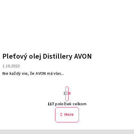
Pleťový olej Distillery AVON
1.10.2022
Nie každý vie, že AVON má vlas...
S
1
6
t
r
117
položiek celkom
á
O
n
v
Hore
k
l
o
á
v
Z
a