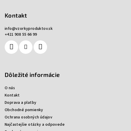
d
n
á
a
i
c
p
Kontakt
e
i
ä
e
info
@
vzorkyproduktov.sk
t
p
+421 908 55 66 99
i
r
e
v
k
y
v
Dôležité informácie
ý
p
i
O nás
s
Kontakt
u
Doprava a platby
Obchodné pomienky
Ochrana osobných údajov
Najčastejšie otázky a odpovede