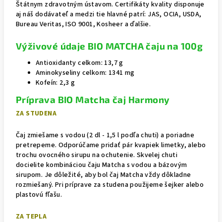
Štátnym zdravotným ústavom.
Certifikáty kvality disponuje
aj náš dodávateľ a medzi tie hlavné patrí: JAS, OCIA, USDA,
Bureau Veritas, ISO 9001, Kosheer a ďalšie.
Výživové údaje BIO MATCHA čaju na 100g
Antioxidanty celkom: 13,7 g
Aminokyseliny celkom: 1341 mg
Kofeín: 2,3 g
Príprava BIO Matcha čaj Harmony
ZA STUDENA
Čaj zmiešame s vodou (2 dl - 1,5 l podľa chuti) a poriadne
pretrepeme. Odporúčame pridať pár kvapiek limetky, alebo
trochu ovocného sirupu na ochutenie. Skvelej chuti
docielite kombináciou čaju Matcha s vodou a bázovým
sirupom. Je dôležité, aby bol čaj Matcha vždy dôkladne
rozmiešaný. Pri príprave za studena použijeme šejker alebo
plastovú fľašu.
ZA TEPLA