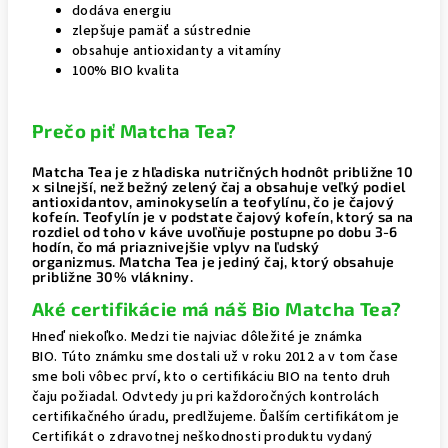
dodáva energiu
zlepšuje pamäť a sústrednie
obsahuje antioxidanty a vitamíny
100% BIO kvalita
Prečo piť Matcha Tea?
Matcha Tea je z hľadiska nutričných hodnôt približne 10
x silnejší, než bežný zelený čaj a obsahuje veľký podiel
antioxidantov, aminokyselín a teofylínu, čo je čajový
kofeín.
Teofylín je v podstate čajový kofeín, ktorý sa na
rozdiel od toho v káve uvoľňuje postupne po dobu 3-6
hodín, čo má priaznivejšie vplyv na ľudský
organizmus.
Matcha Tea je jediný čaj, ktorý obsahuje
približne 30% vlákniny.
Aké certifikácie má náš Bio Matcha Tea?
Hneď niekoľko.
Medzi tie najviac dôležité je známka
BIO.
Túto známku sme dostali už v roku 2012 a v tom čase
sme boli vôbec prví, kto o certifikáciu BIO na tento druh
čaju požiadal.
Odvtedy ju pri každoročných kontrolách
certifikačného úradu, predlžujeme.
Ďalším certifikátom je
Certifikát o zdravotnej neškodnosti produktu vydaný