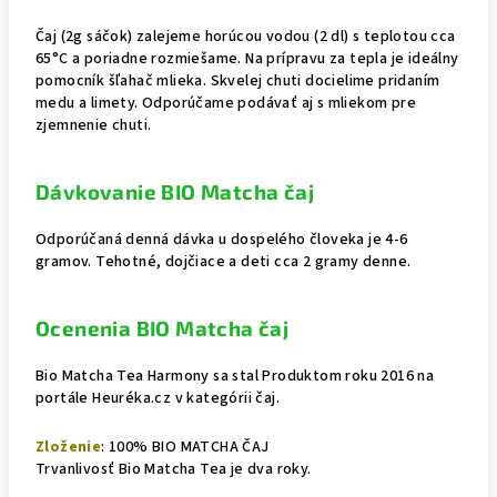
Čaj (2g sáčok) zalejeme horúcou vodou (2 dl) s teplotou cca
65°C a poriadne rozmiešame. Na prípravu za tepla je ideálny
pomocník šľahač mlieka. Skvelej chuti docielime pridaním
medu a limety. Odporúčame podávať aj s mliekom pre
zjemnenie chuti.
Dávkovanie BIO Matcha čaj
Odporúčaná denná dávka u dospelého človeka je 4-6
gramov.
Tehotné, dojčiace a deti cca 2 gramy denne.
Ocenenia BIO Matcha čaj
Bio Matcha Tea Harmony sa stal Produktom roku 2016 na
portále Heuréka.cz v kategórii čaj.
Zloženie
: 100% BIO MATCHA ČAJ
Trvanlivosť Bio Matcha Tea je dva roky.