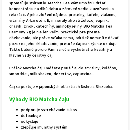
spomaľuje stárnutie. Matcha Tea Vám umožní udržať
koncentráciu na dlhú dobu a zároveň vedie k uvoľneniu a
relaxácii. V jeho zložení nájdete proteíny, kofeín, vlákninu,
vitamíny A-karotén, E, minerály ako sú železo, vápnik,
draslík, zinok, katechíny, aminokyseliny. BIO Matcha Tea
Harmony 2g je nie len veľmi praktické pre presné
dávkovanie, ale práve vďaka tomu, taktiež nemusíte dávať
pozor na jeho skladovanie, pretože čaj inak rýchle oxiduje.
Takto balené porcie Vám zaručia vychutnať si kvalitný a
hlavne vždy čerstvý čaj.
Prášok Matcha čaju môžete použiť aj do zmrzliny, koláčov,
smoothie , milk shakeu, dezertov, capuccina...
Čaj sa pestuje v japonských oblastiach Nishio a Shizuoka.
Výhody BIO Matcha čaju
podporuje vstrebávanie tukov
detoxikuje
odkysluje
zlepšuje imunitný systém