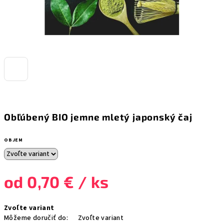
Obľúbený BIO jemne mletý japonský čaj
OBJEM
od
0,70 €
/ ks
Jednotková
Zvoľte variant
cena:
Môžeme doručiť do:
Zvoľte variant