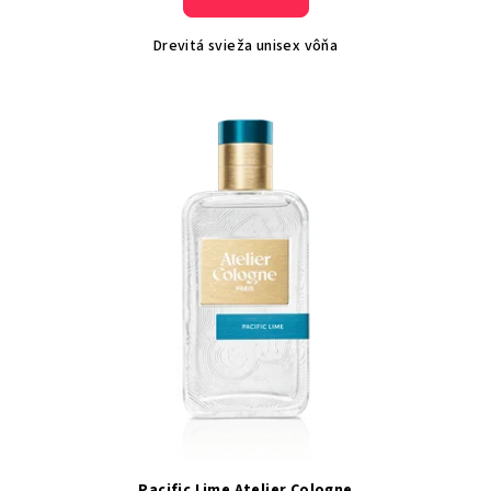
Drevitá svieža unisex vôňa
Pacific Lime Atelier Cologne