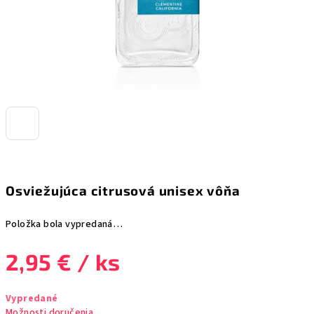
Osviežujúca citrusová unisex vôňa
Položka bola vypredaná…
2,95 €
/ ks
Jednotková
Vypredané
cena:
Možnosti doručenia