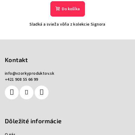
Do košíka
Sladká a svieža vôňa z kolekcie Signora
Z
á
p
Kontakt
ä
info
@
vzorkyproduktov.sk
t
+421 908 55 66 99
i
e
Dôležité informácie
O nás