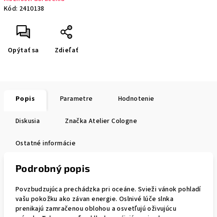
Kód:
2410138
Opýtať sa
Zdieľať
Popis
Parametre
Hodnotenie
Diskusia
Značka
Atelier Cologne
Ostatné informácie
Podrobný popis
Povzbudzujúca prechádzka pri oceáne. Svieži vánok pohladí
vašu pokožku ako závan energie. Oslnivé lúče slnka
prenikajú zamračenou oblohou a osvetľujú oživujúcu