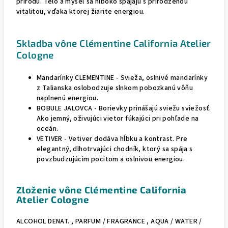
prírodu. Telo a myseľ sa hlboko spájajú s prirodzenou
vitalitou, vďaka ktorej žiarite energiou.
Skladba vône Clémentine California Atelier
Cologne
Mandarínky CLEMENTINE -
Svieža, oslnivé mandarínky
z Talianska oslobodzuje slnkom pobozkanú vôňu
naplnenú energiou.
BOBULE JALOVCA - Borievky prinášajú sviežu sviežosť.
Ako jemný, oživujúci vietor fúkajúci pri pohľade na
oceán.
VETIVER - Vetiver dodáva hĺbku a kontrast. Pre
elegantný, dlhotrvajúci chodník, ktorý sa spája s
povzbudzujúcim pocitom a oslnivou energiou.
Zloženie vône Clémentine California
Atelier Cologne
ALCOHOL DENAT. , PARFUM / FRAGRANCE , AQUA / WATER /