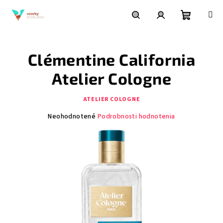
Prejsť
na
obsah
Nákupn
Hľadať
Prihlásenie
Clémentine California
košík
Atelier Cologne
ATELIER COLOGNE
Priemerné
Neohodnotené
Podrobnosti hodnotenia
hodnotenie
produktu
je
0,0
z
5
hviezdičiek.