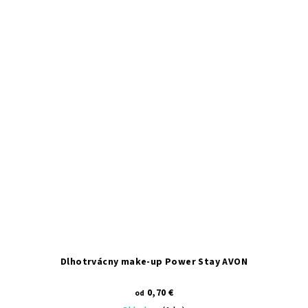
5
hviezdičiek.
Dlhotrvácny make-up Power Stay AVON
0,70 €
od