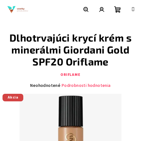
Prejsť
na
obsah
Nákupn
Hľadať
Prihlásenie
Dlhotrvajúci krycí krém s
košík
minerálmi Giordani Gold
SPF20 Oriflame
ORIFLAME
Priemerné
Neohodnotené
Podrobnosti hodnotenia
hodnotenie
Akcia
produktu
je
0,0
z
5
hviezdičiek.