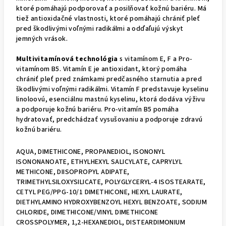
ktoré pomáhajú podporovať a posilňovať kožnú bariéru. Má
tiež antioxidačné vlastnosti, ktoré pomáhajú chrániť pleť
pred škodlivými voľnými radikálmi a odďaľujú výskyt
jemných vrások.
Multivitamínová technológia
s vitamínom E, F a Pro-
vitamínom B5. Vitamín E je antioxidant, ktorý pomáha
chrániť pleť pred známkami predčasného starnutia a pred
škodlivými voľnými radikálmi. Vitamín F predstavuje kyselinu
linoloovú, esenciálnu mastnú kyselinu, ktorá dodáva výživu
a podporuje kožnú bariéru. Pro-vitamín B5 pomáha
hydratovať, predchádzať vysušovaniu a podporuje zdravú
kožnú bariéru.
AQUA, DIMETHICONE, PROPANEDIOL, ISONONYL
ISONONANOATE, ETHYLHEXYL SALICYLATE, CAPRYLYL
METHICONE, DIISOPROPYL ADIPATE,
TRIMETHYLSILOXYSILICATE, POLYGLYCERYL-4 ISOSTEARATE,
CETYL PEG/PPG-10/1 DIMETHICONE, HEXYL LAURATE,
DIETHYLAMINO HYDROXYBENZOYL HEXYL BENZOATE, SODIUM
CHLORIDE, DIMETHICONE/VINYL DIMETHICONE
CROSSPOLYMER, 1,2-HEXANEDIOL, DISTEARDIMONIUM