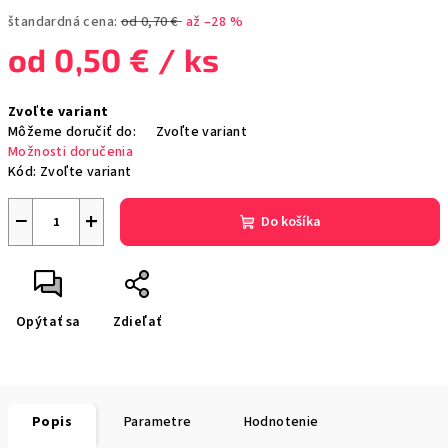
štandardná cena:
od 0,70 €
až –28 %
od
0,50 €
/ ks
Jednotková
Zvoľte variant
cena:
Môžeme doručiť do:
Zvoľte variant
Možnosti doručenia
Kód:
Zvoľte variant
−
+
Do košíka
Opýtať sa
Zdieľať
Popis
Parametre
Hodnotenie