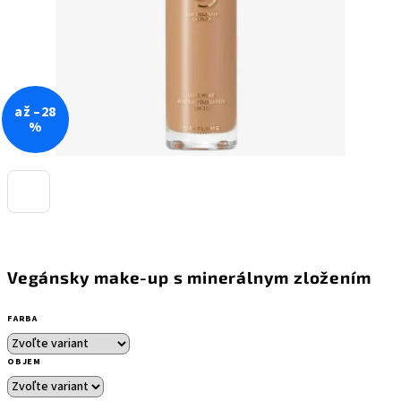
až –28
%
Vegánsky make-up s minerálnym zložením
FARBA
OBJEM