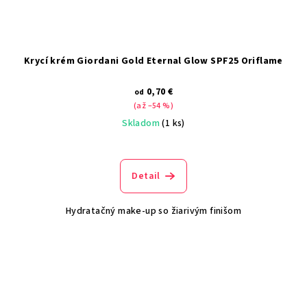
Krycí krém Giordani Gold Eternal Glow SPF25 Oriflame
0,70 €
od
(až –54 %)
Skladom
(1 ks)
Detail
Hydratačný make-up so žiarivým finišom