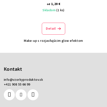
1,20 €
od
Skladom
(1 ks)
Detail
Make-up s rozjasňujúcim glow efektom
Z
á
p
Kontakt
ä
info
@
vzorkyproduktov.sk
t
+421 908 55 66 99
i
e