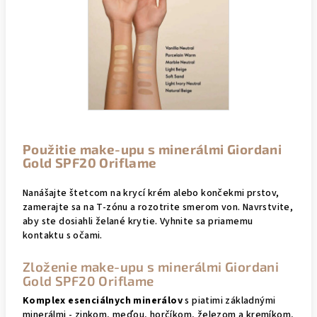
Použitie make-upu s minerálmi Giordani
Gold SPF20 Oriflame
Nanášajte štetcom na krycí krém alebo končekmi prstov,
zamerajte sa na T-zónu a rozotrite smerom von.
Navrstvite,
aby ste dosiahli želané krytie.
Vyhnite sa priamemu
kontaktu s očami.
Zloženie make-upu s minerálmi Giordani
Gold SPF20 Oriflame
Komplex esenciálnych minerálov
s piatimi základnými
minerálmi - zinkom, meďou, horčíkom, železom a kremíkom,