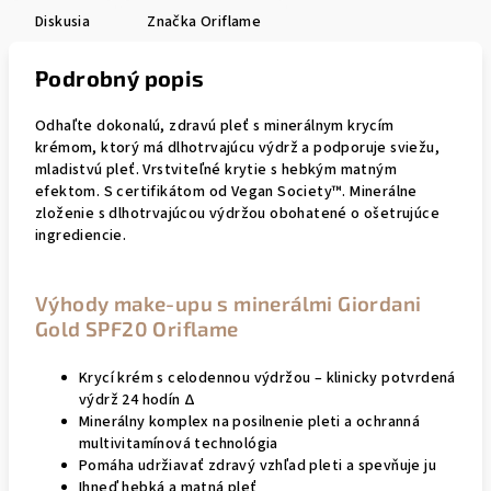
Diskusia
Značka
Oriflame
Podrobný popis
Odhaľte dokonalú, zdravú pleť s minerálnym krycím
krémom, ktorý má dlhotrvajúcu výdrž a podporuje sviežu,
mladistvú pleť. Vrstviteľné krytie s hebkým matným
efektom. S certifikátom od Vegan Society™. Minerálne
zloženie s dlhotrvajúcou výdržou obohatené o ošetrujúce
ingrediencie.
Výhody make-upu s minerálmi Giordani
Gold SPF20 Oriflame
Krycí krém s celodennou výdržou – klinicky potvrdená
výdrž 24 hodín Δ
Minerálny komplex na posilnenie pleti a ochranná
multivitamínová technológia
Pomáha udržiavať zdravý vzhľad pleti a spevňuje ju
Ihneď hebká a matná pleť