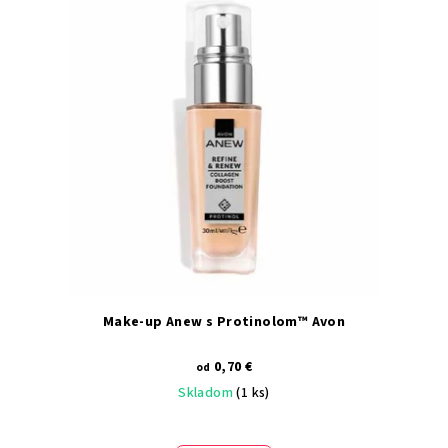
Make-up Anew s Protinolom™ Avon
0,70 €
od
Skladom
(1 ks)