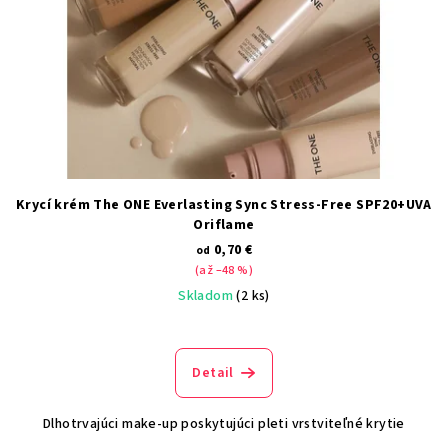
Krycí krém The ONE Everlasting Sync Stress-Free SPF20+UVA
Oriflame
0,70 €
od
(až –48 %)
Skladom
(2 ks)
Priemerné
hodnotenie
produktu
Detail
je
5,0
Dlhotrvajúci make-up poskytujúci pleti vrstviteľné krytie
z