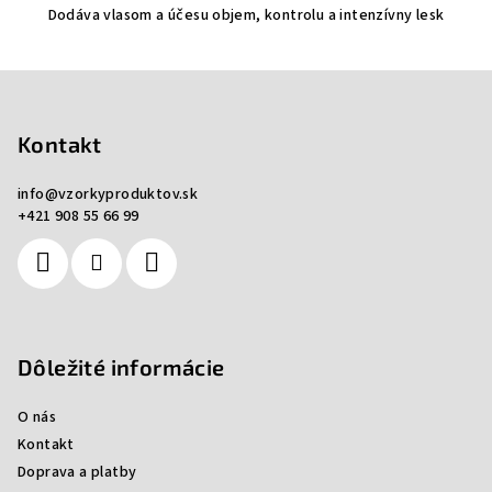
Dodáva vlasom a účesu objem, kontrolu a intenzívny lesk
Z
á
p
Kontakt
ä
info
@
vzorkyproduktov.sk
t
+421 908 55 66 99
i
e
Dôležité informácie
O nás
Kontakt
Doprava a platby