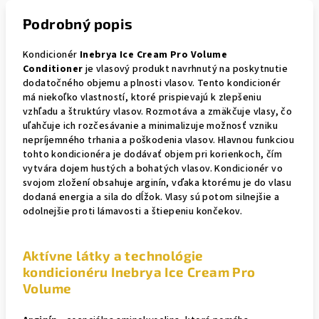
Podrobný popis
Kondicionér
Inebrya Ice Cream Pro Volume
Conditioner
je vlasový produkt navrhnutý na poskytnutie
dodatočného objemu a plnosti vlasov. Tento kondicionér
má niekoľko vlastností, ktoré prispievajú k zlepšeniu
vzhľadu a štruktúry vlasov. Rozmotáva a zmäkčuje vlasy, čo
uľahčuje ich rozčesávanie a minimalizuje možnosť vzniku
nepríjemného trhania a poškodenia vlasov. Hlavnou funkciou
tohto kondicionéra je dodávať objem pri korienkoch, čím
vytvára dojem hustých a bohatých vlasov. Kondicionér vo
svojom zložení obsahuje arginín, vďaka ktorému je do vlasu
dodaná energia a sila do dĺžok. Vlasy sú potom silnejšie a
odolnejšie proti lámavosti a štiepeniu končekov.
Aktívne látky a technológie
kondicionéru Inebrya Ice Cream Pro
Volume