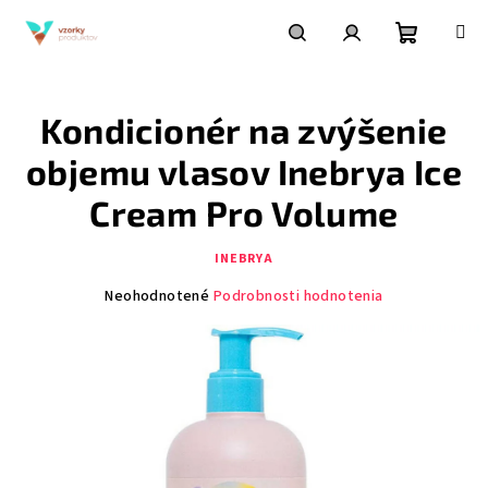
Prejsť
na
obsah
Nákupn
Hľadať
Prihlásenie
Kondicionér na zvýšenie
košík
objemu vlasov Inebrya Ice
Cream Pro Volume
INEBRYA
Priemerné
Neohodnotené
Podrobnosti hodnotenia
hodnotenie
produktu
je
0,0
z
5
hviezdičiek.