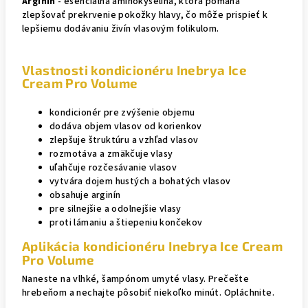
Arginín
- esenciálna aminokyselina, ktorá pomáha
zlepšovať prekrvenie pokožky hlavy, čo môže prispieť k
lepšiemu dodávaniu živín vlasovým folikulom.
Vlastnosti kondicionéru Inebrya Ice
Cream Pro Volume
kondicionér pre zvýšenie objemu
dodáva objem vlasov od korienkov
zlepšuje štruktúru a vzhľad vlasov
rozmotáva a zmäkčuje vlasy
uľahčuje rozčesávanie vlasov
vytvára dojem hustých a bohatých vlasov
obsahuje arginín
pre silnejšie a odolnejšie vlasy
proti lámaniu a štiepeniu končekov
Aplikácia kondicionéru Inebrya Ice Cream
Pro Volume
Naneste na vlhké, šampónom umyté vlasy.
Prečešte
hrebeňom a nechajte pôsobiť niekoľko minút.
Opláchnite.