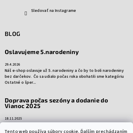
Sledovať na Instagrame
BLOG
Oslavujeme 5.narodeniny
29.4.2026
Náš e-shop oslavuje už 5. narodeniny a čo by to boli narodeniny
bez darčekov. Čo sa udialo počas roka obohatili sme kategóriu
Ostatné o šper...
Doprava počas sezóny a dodanie do
Vianoc 2025
18.11.2025
Aj tento rok vám prinášame dôležité informácie ohľadom
dopravy počas sezóny a dodanie vašich objednávok do Vianoc.
Tento web používa súbory cookie. Ďalším prechádzaním