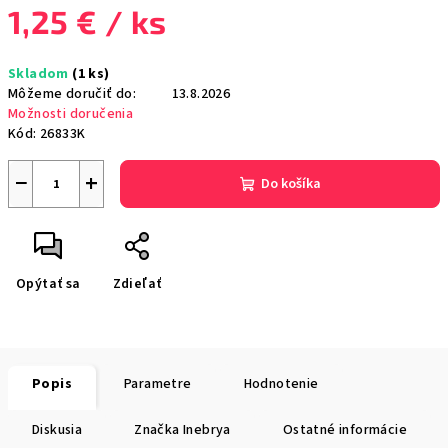
1,25 €
/ ks
Jednotková
Skladom
(1 ks)
cena:
Môžeme doručiť do:
13.8.2026
Možnosti doručenia
Kód:
26833K
−
+
Do košíka
Opýtať sa
Zdieľať
Popis
Parametre
Hodnotenie
Diskusia
Značka
Inebrya
Ostatné informácie