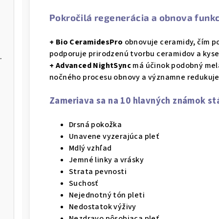
Pokročilá regenerácia a obnova funkc
+ Bio CeramidesPro
obnovuje ceramidy, čím p
podporuje prirodzenú tvorbu ceramidov a kyse
n SPF15 Oriflame
+ Advanced NightSync
má účinok podobný mela
nočného procesu obnovy a významne redukuje 
Zameriava sa na 10 hlavných známok st
Drsná pokožka
Unavene vyzerajúca pleť
Mdlý vzhľad
Jemné linky a vrásky
Strata pevnosti
Suchosť
Nejednotný tón pleti
Nedostatok výživy
Nezdravo pôsobiaca pleť