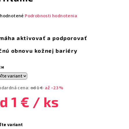
emerné
hodnotené
Podrobnosti hodnotenia
notenie
duktu
máha aktivovať a podporovať
čnú obnovu kožnej bariéry
zdičiek.
EM
ndardná cena:
od 1 €
až –23 %
od
1 €
/ ks
notková
a:
ľte variant