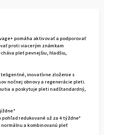
ovage+ pomáha aktivovať a podporovať
ovať proti viacerým známkam
echáva pleť pevnejšiu, hladšiu,
teligentné, inovatívne zloženie s
ov nočnej obnovy a regenerácie pleti.
utia a poskytuje pleti nadštandardný,
 týždne*
na pohľad redukované už za 4 týždne*
na normálnu a kombinovanú pleť