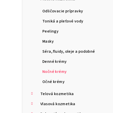
ý
p
Odličovacie prípravky
a
Toniká a pleťové vody
n
Peelingy
e
Masky
l
Séra, fluidy, oleje a podobné
Denné krémy
Nočné krémy
Očné krémy
Telová kozmetika
Vlasová kozmetika