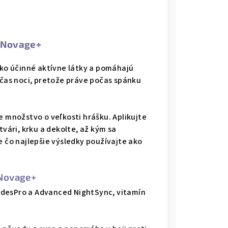
e Novage+
o účinné aktívne látky a pomáhajú
očas noci, pretože práve počas spánku
e množstvo o veľkosti hrášku. Aplikujte
tvári, krku a dekolte, až kým sa
e čo najlepšie výsledky používajte ako
 Novage+
idesPro a Advanced NightSync, vitamín