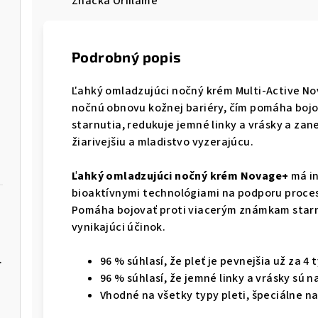
Značka
Oriflame
Podrobný popis
Ľahký omladzujúci nočný krém Multi-Active N
nočnú obnovu kožnej bariéry, čím pomáha boj
starnutia, redukuje jemné linky a vrásky a zan
žiarivejšiu a mladistvo vyzerajúcu.
Ľahký omladzujúci nočný krém Novage+
má in
bioaktívnymi technológiami na podporu proces
Pomáha bojovať proti viacerým známkam starn
vynikajúci účinok.
rito Seoul
96 % súhlasí, že pleť je pevnejšia už za 4
96 % súhlasí, že jemné linky a vrásky sú 
Vhodné na všetky typy pleti, špeciálne 