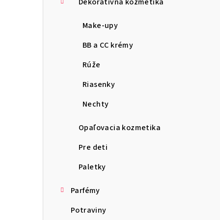
Dekoratívna kozmetika
Make-upy
BB a CC krémy
Rúže
Riasenky
Nechty
Opaľovacia kozmetika
Pre deti
Paletky
Parfémy
Potraviny