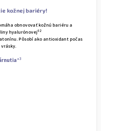
ie kožnej bariéry!
omáha obnovovať kožnú bariéru a
◊2
liny hyalurónovej
tonínu. Pôsobí ako antioxidant počas
vrásky.
3
árnutia
*