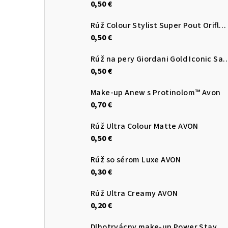
0,50 €
Rúž Colour Stylist Super Pout Oriflame
0,50 €
Rúž na pery Giordani Gold Iconic Sati
0,50 €
Make-up Anew s Protinolom™ Avon
0,70 €
Rúž Ultra Colour Matte AVON
0,50 €
Rúž so sérom Luxe AVON
0,30 €
Rúž Ultra Creamy AVON
0,20 €
Dlhotrvácny make-up Power Stay AVON