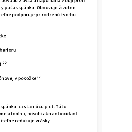
 pôvodu z ovsa a napomáha v boji proti
y počas spánku. Obnovuje životne
ateľne podporuje prirodzenú tvorbu
žke
bariéru
◊2
ži
◊2
rónovej v pokožke
y spánku na starnúcu pleť. Táto
melatonínu, pôsobí ako antioxidant
iteľne redukuje vrásky.