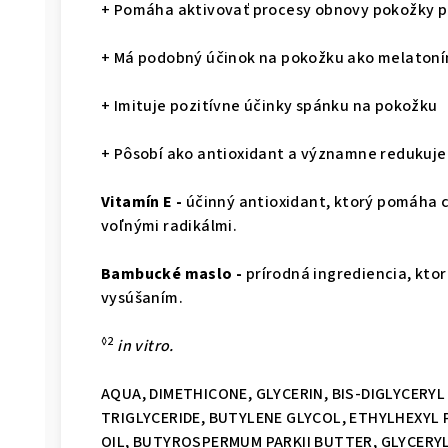
+ Pomáha aktivovať procesy obnovy pokožky p
+ Má podobný účinok na pokožku ako melatoní
+ Imituje pozitívne účinky spánku na pokožku
+ Pôsobí ako antioxidant a významne redukuje 
Vitamín E -
účinný antioxidant, ktorý pomáha 
voľnými radikálmi.
Bambucké maslo -
prírodná ingrediencia, kto
vysúšaním.
◊2
in vitro.
AQUA, DIMETHICONE, GLYCERIN, BIS-DIGLYCERYL
TRIGLYCERIDE, BUTYLENE GLYCOL, ETHYLHEXYL 
OIL, BUTYROSPERMUM PARKII BUTTER, GLYCERYL