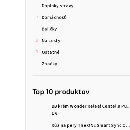
Doplnky stravy
Domácnosť
Balíčky
Na cesty
Ostatné
Značky
Top 10 produktov
BB krém Wonder Releaf Centella Pu
1 €
Rúž na pery The ONE Smart Sync Oriflame