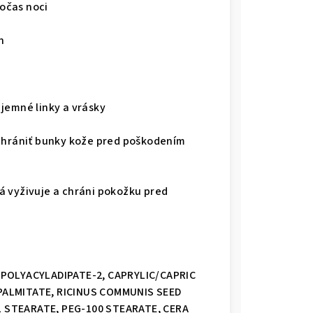
očas noci
n
jemné linky a vrásky
chrániť bunky kože pred poškodením
rá vyživuje a chráni pokožku pred
 POLYACYLADIPATE-2, CAPRYLIC/CAPRIC
PALMITATE, RICINUS COMMUNIS SEED
 STEARATE, PEG-100 STEARATE, CERA