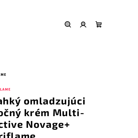
Hľadať
Prihlásenie
Nákupný
košík
AME
FLAME
ahký omladzujúci
očný krém Multi-
ctive Novage+
riflame