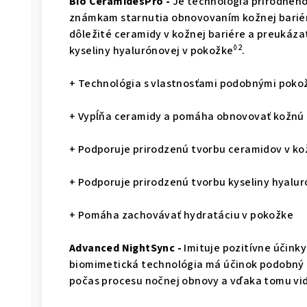
Bio CeramidesPro -
Je technológia prírodného
známkam starnutia obnovovaním kožnej bariér
dôležité ceramidy v kožnej bariére a preukáz
◊2
kyseliny hyalurónovej v pokožke
.
+ Technológia s vlastnosťami podobnými poko
+ Vypĺňa ceramidy a pomáha obnovovať kožnú 
+ Podporuje prirodzenú tvorbu ceramidov v ko
+ Podporuje prirodzenú tvorbu kyseliny hyalu
+ Pomáha zachovávať hydratáciu v pokožke
Advanced NightSync -
Imituje pozitívne účink
biomimetická technológia má účinok podobný 
počas procesu nočnej obnovy a vďaka tomu vid