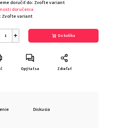
eme doručiť do:
Zvoľte variant
nosti doručenia
:
Zvoľte variant
+
Do košíka
ač
Opýtať sa
Zdieľať
enie
Diskusia