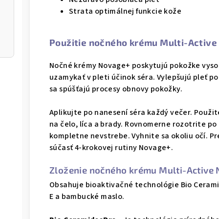
Strata optimálnej funkcie kože
Použitie nočného krému Multi-Activ
Nočné krémy Novage+ poskytujú pokožke vysok
uzamykať v pleti účinok séra. Vylepšujú pleť p
sa spúšťajú procesy obnovy pokožky.
Aplikujte po nanesení séra každý večer. Použit
na čelo, líca a brady. Rovnomerne rozotrite po 
kompletne nevstrebe. Vyhnite sa okoliu očí. Pr
súčasť 4-krokovej rutiny Novage+.
Zloženie nočného krému Multi-Active
Obsahuje bioaktivačné technológie Bio Ceram
E a bambucké maslo.