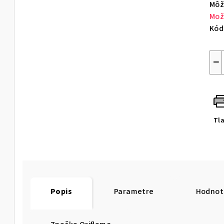
Môž
Mož
Kód
−
Tl
Popis
Parametre
Hodnot