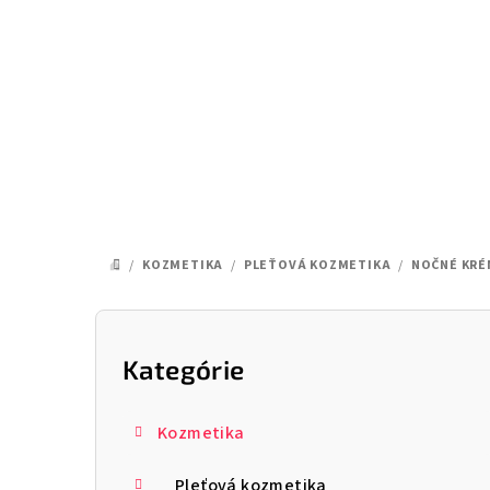
Prejsť
na
obsah
/
KOZMETIKA
/
PLEŤOVÁ KOZMETIKA
/
NOČNÉ KRÉ
DOMOV
B
o
Kategórie
Preskočiť
kategórie
č
Kozmetika
n
Pleťová kozmetika