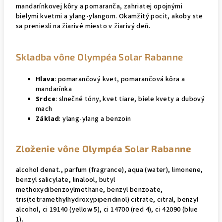
mandarínkovej kôry a pomaranča, zahriatej opojnými
bielymi kvetmi a ylang-ylangom. Okamžitý pocit, akoby ste
sa preniesli na žiarivé miesto v žiarivý deň.
Skladba vône Olympéa Solar Rabanne
Hlava
: pomarančový kvet, pomarančová kôra a
mandarínka
Srdce
:
slnečné tóny, kvet tiare, biele kvety a dubový
mach
Základ
:
ylang-ylang a benzoin
Zloženie vône Olympéa Solar Rabanne
alcohol denat., parfum (fragrance), aqua (water), limonene,
benzyl salicylate, linalool, butyl
methoxydibenzoylmethane, benzyl benzoate,
tris(tetramethylhydroxypiperidinol) citrate, citral, benzyl
alcohol, ci 19140 (yellow 5), ci 14700 (red 4), ci 42090 (blue
1).