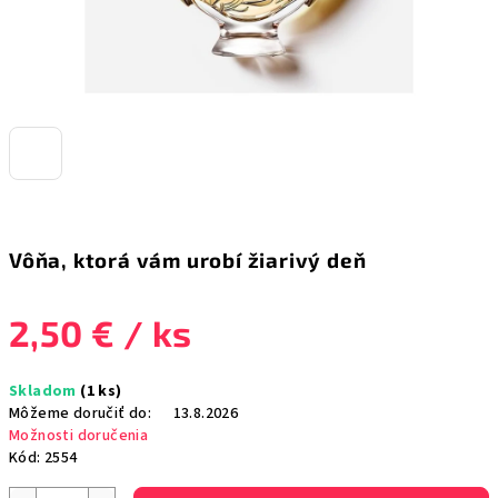
Vôňa, ktorá vám urobí žiarivý deň
2,50 €
/ ks
Jednotková
Skladom
(1 ks)
cena:
Môžeme doručiť do:
13.8.2026
Možnosti doručenia
Kód:
2554