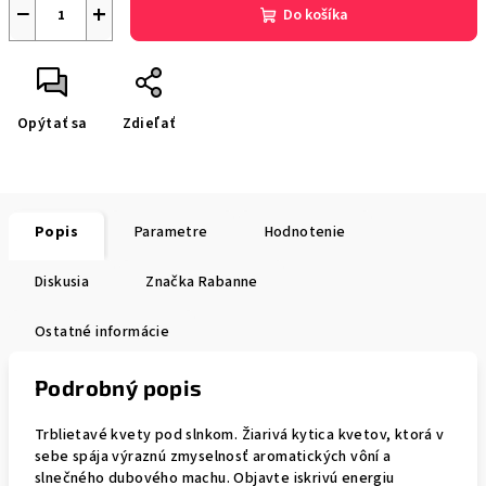
−
+
Do košíka
Opýtať sa
Zdieľať
Popis
Parametre
Hodnotenie
Diskusia
Značka
Rabanne
Ostatné informácie
Podrobný popis
Trblietavé kvety pod slnkom. Žiarivá kytica kvetov, ktorá v
sebe spája výraznú zmyselnosť aromatických vôní a
slnečného dubového machu. Objavte iskrivú energiu