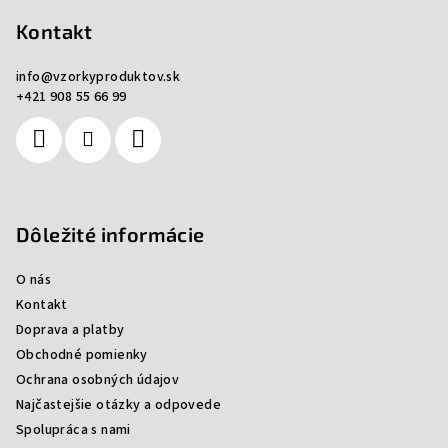
á
p
Kontakt
ä
info
@
vzorkyproduktov.sk
t
+421 908 55 66 99
i
e
Dôležité informácie
O nás
Kontakt
Doprava a platby
Obchodné pomienky
Ochrana osobných údajov
Najčastejšie otázky a odpovede
Spolupráca s nami