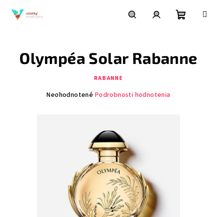
Prejsť
na
obsah
Nákupn
Hľadať
Prihlásenie
Olympéa Solar Rabanne
košík
RABANNE
Priemerné
Neohodnotené
Podrobnosti hodnotenia
hodnotenie
produktu
je
0,0
z
5
hviezdičiek.