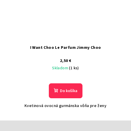
I Want Choo Le Parfum Jimmy Choo
2,50 €
Skladom
(1 ks)
Do košíka
Kvetinová ovocná gurmánska vôňa pre ženy
Z