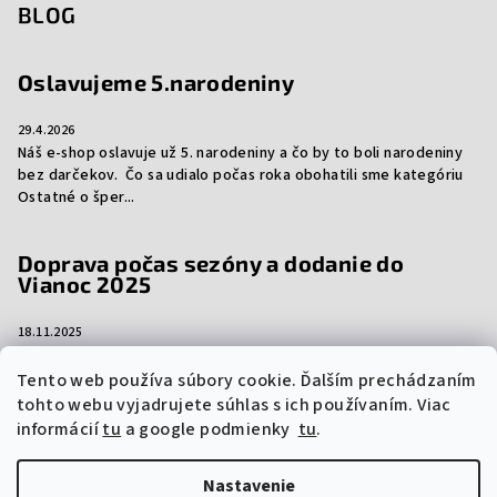
BLOG
Oslavujeme 5.narodeniny
29.4.2026
Náš e-shop oslavuje už 5. narodeniny a čo by to boli narodeniny
bez darčekov. Čo sa udialo počas roka obohatili sme kategóriu
Ostatné o šper...
Doprava počas sezóny a dodanie do
Vianoc 2025
18.11.2025
Aj tento rok vám prinášame dôležité informácie ohľadom
dopravy počas sezóny a dodanie vašich objednávok do Vianoc.
Tento web používa súbory cookie. Ďalším prechádzaním
Niektorí prepravcovia si účtujú sez...
tohto webu vyjadrujete súhlas s ich používaním. Viac
informácií
tu
a google podmienky
tu
.
Nastavenie