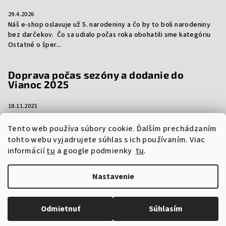
29.4.2026
Náš e-shop oslavuje už 5. narodeniny a čo by to boli narodeniny
bez darčekov. Čo sa udialo počas roka obohatili sme kategóriu
Ostatné o šper...
Doprava počas sezóny a dodanie do
Vianoc 2025
18.11.2025
Aj tento rok vám prinášame dôležité informácie ohľadom
dopravy počas sezóny a dodanie vašich objednávok do Vianoc.
Tento web používa súbory cookie. Ďalším prechádzaním
Niektorí prepravcovia si účtujú sez...
tohto webu vyjadrujete súhlas s ich používaním. Viac
informácií
tu
a google podmienky
tu
.
Nastavenie
Copyright 2026
vzorkyproduktov.sk
. Všetky práva vyhradené.
Upraviť nastavenie cookies
Odmietnuť
Súhlasím
Vytvoril Shoptet