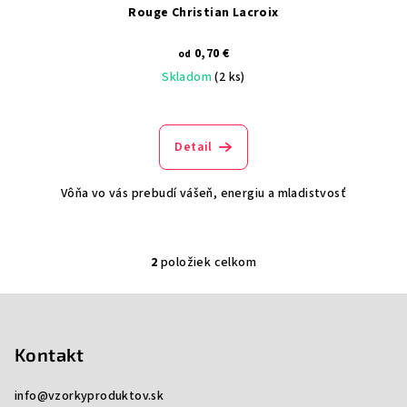
Rouge Christian Lacroix
0,70 €
od
Skladom
(2 ks)
Detail
Vôňa vo vás prebudí vášeň, energiu a mladistvosť
2
položiek celkom
O
v
Z
l
á
á
p
Kontakt
d
a
ä
c
info
@
vzorkyproduktov.sk
t