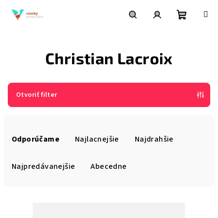
Prejsť
na
obsah
Nákupn
Hľadať
Prihlásenie
Christian Lacroix
košík
Otvoriť filter
R
a
Odporúčame
Najlacnejšie
Najdrahšie
d
e
Najpredávanejšie
Abecedne
n
i
V
e
ý