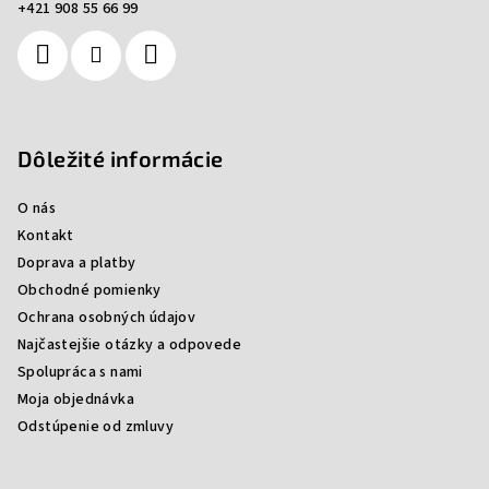
+421 908 55 66 99
i
i
e
e
p
r
v
k
Dôležité informácie
y
v
O nás
ý
Kontakt
p
i
Doprava a platby
s
Obchodné pomienky
u
Ochrana osobných údajov
Najčastejšie otázky a odpovede
Spolupráca s nami
Moja objednávka
Odstúpenie od zmluvy