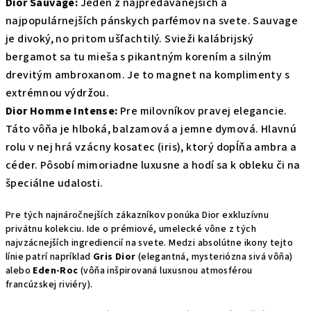
Dior Sauvage:
Jeden z najpredávanejších a
najpopulárnejších pánskych parfémov na svete. Sauvage
je divoký, no pritom ušľachtilý. Svieži kalábrijský
bergamot sa tu mieša s pikantným korením a silným
drevitým ambroxanom. Je to magnet na komplimenty s
extrémnou výdržou.
Dior Homme Intense:
Pre milovníkov pravej elegancie.
Táto vôňa je hlboká, balzamová a jemne dymová. Hlavnú
rolu v nej hrá vzácny kosatec (iris), ktorý dopĺňa ambra a
céder. Pôsobí mimoriadne luxusne a hodí sa k obleku či na
špeciálne udalosti.
Pre tých najnáročnejších zákazníkov ponúka Dior exkluzívnu
privátnu kolekciu. Ide o prémiové, umelecké vône z tých
najvzácnejších ingrediencií na svete. Medzi absolútne ikony tejto
línie patrí napríklad
Gris Dior
(elegantná, mysteriózna sivá vôňa)
alebo
Eden-Roc
(vôňa inšpirovaná luxusnou atmosférou
francúzskej riviéry).