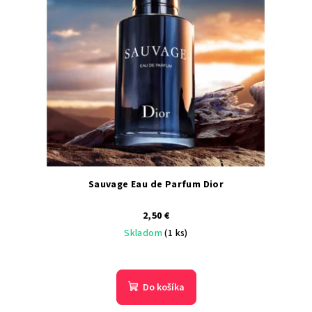
i
o
s
d
p
u
r
k
o
t
d
o
u
v
k
t
o
Sauvage Eau de Parfum Dior
v
2,50 €
Skladom
(1 ks)
Do košíka