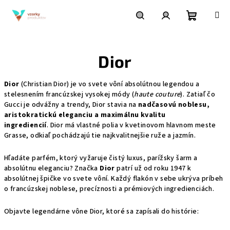
Prejsť
na
obsah
Nákupn
Hľadať
Prihlásenie
Dior
košík
Dior
(Christian Dior) je vo svete vôní absolútnou legendou a
stelesnením francúzskej vysokej módy (
haute couture
). Zatiaľ čo
Gucci je odvážny a trendy, Dior stavia na
nadčasovú noblesu,
aristokratickú eleganciu a maximálnu kvalitu
ingrediencií
. Dior má vlastné polia v kvetinovom hlavnom meste
Grasse, odkiaľ pochádzajú tie najkvalitnejšie ruže a jazmín.
Hľadáte parfém, ktorý vyžaruje čistý luxus, parížsky šarm a
absolútnu eleganciu? Značka
Dior
patrí už od roku 1947 k
absolútnej špičke vo svete vôní. Každý flakón v sebe ukrýva príbeh
o francúzskej noblese, precíznosti a prémiových ingredienciách.
Objavte legendárne vône Dior, ktoré sa zapísali do histórie: