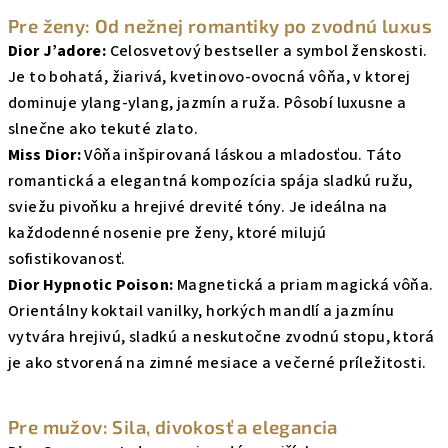
Pre ženy: Od nežnej romantiky po zvodnú luxus
Dior J’adore:
Celosvetový bestseller a symbol ženskosti.
Je to bohatá, žiarivá, kvetinovo-ovocná vôňa, v ktorej
dominuje ylang-ylang, jazmín a ruža. Pôsobí luxusne a
slnečne ako tekuté zlato.
Miss Dior:
Vôňa inšpirovaná láskou a mladosťou. Táto
romantická a elegantná kompozícia spája sladkú ružu,
sviežu pivoňku a hrejivé drevité tóny. Je ideálna na
každodenné nosenie pre ženy, ktoré milujú
sofistikovanosť.
Dior Hypnotic Poison:
Magnetická a priam magická vôňa.
Orientálny koktail vanilky, horkých mandlí a jazmínu
vytvára hrejivú, sladkú a neskutočne zvodnú stopu, ktorá
je ako stvorená na zimné mesiace a večerné príležitosti.
Pre mužov: Sila, divokosť a elegancia