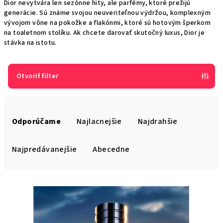
Dior nevytvára len sezónne hity, ale parfémy, ktoré prežijú
generácie. Sú známe svojou neuveriteľnou výdržou, komplexným
vývojom vône na pokožke a flakónmi, ktoré sú hotovým šperkom
na toaletnom stolíku. Ak chcete darovať skutočný luxus, Dior je
stávka na istotu.
Otvoriť filter
R
a
Odporúčame
Najlacnejšie
Najdrahšie
d
e
Najpredávanejšie
Abecedne
n
i
V
e
ý
p
p
r