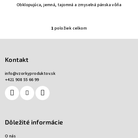
Obklopujúca, jemná, tajomná a zmyselná pánska vôňa
1
položiek celkom
O
v
Z
l
á
á
p
Kontakt
d
a
ä
c
info
@
vzorkyproduktov.sk
t
+421 908 55 66 99
i
i
e
e
p
r
v
k
Dôležité informácie
y
v
O nás
ý