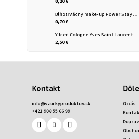
0,20 €
Dlhotrvácny make-up Power Stay AVON
0,70 €
Y Iced Cologne Yves Saint Laurent
2,50 €
Z
á
Kontakt
Dôle
p
ä
info
@
vzorkyproduktov.sk
O nás
+421 908 55 66 99
t
Kontak
Doprav
i
Obcho
e