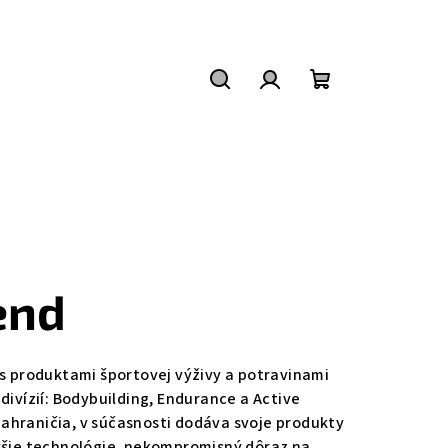
Hľadať
Prihlásenie
Nákupný
košík
end
u s produktami športovej výživy a potravinami
divízií: Bodybuilding, Endurance a Active
zahraničia, v súčasnosti dodáva svoje produkty
ovšie technológie, nekompromisný dôraz na