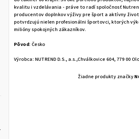
kvalitu i vzdelávania - práve to radí spoločnosť Nut
producentov doplnkov výživy pre šport a aktívny život
potvrdzujú nielen profesionálni športovci, ktorých výk
milióny spokojných zákazníkov.
Pôvod
: Česko
Výrobca: NUTREND D.S., a.s.,Chválkovice 604, 779 00 O
Žiadne produkty značky
N
rito Seoul