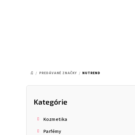
Prejsť
na
obsah
/
PREDÁVANÉ ZNAČKY
/
NUTREND
DOMOV
B
o
Kategórie
Preskočiť
kategórie
č
Kozmetika
n
Parfémy