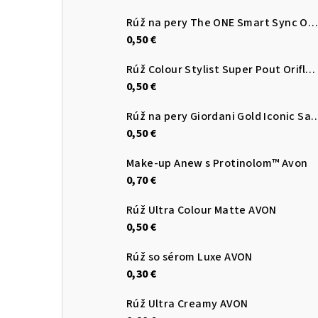
Rúž na pery The ONE Smart Sync Oriflame
0,50 €
Rúž Colour Stylist Super Pout Oriflame
0,50 €
Rúž na pery Giordani Gold Iconic Sati
0,50 €
Make-up Anew s Protinolom™ Avon
0,70 €
Rúž Ultra Colour Matte AVON
0,50 €
Rúž so sérom Luxe AVON
0,30 €
Rúž Ultra Creamy AVON