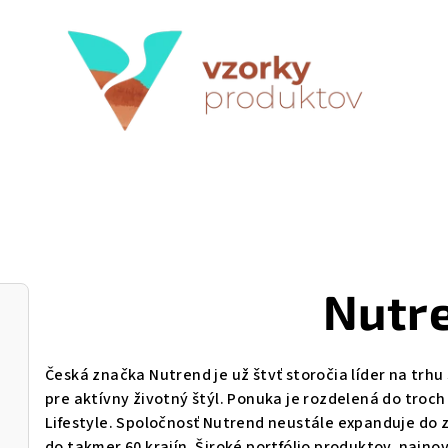
Nutr
Česká značka Nutrend je už štvť storočia líder na trh
pre aktívny životný štýl. Ponuka je rozdelená do troch 
Lifestyle. Spoločnosť Nutrend neustále expanduje do 
do takmer 60 krajín. Široké portfólio produktov, najn