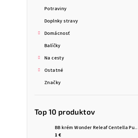
ý
Potraviny
p
Doplnky stravy
a
Domácnosť
n
Balíčky
e
l
Na cesty
Ostatné
Značky
Top 10 produktov
BB krém Wonder Releaf Centella Pu
1 €