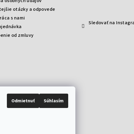
a osobných údajov
tejšie otázky a odpovede
ráca s nami
Sledovať na Instag
bjednávka
enie od zmluvy
Odmietnuť
Súhlasím