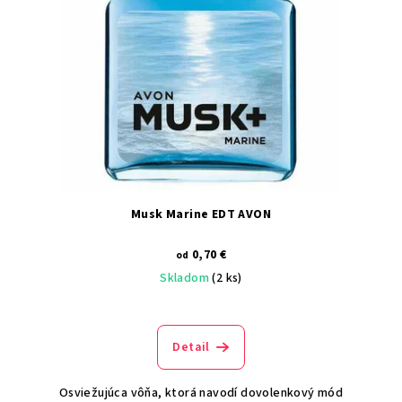
Musk Marine EDT AVON
0,70 €
od
Skladom
(2 ks)
Detail
Osviežujúca vôňa, ktorá navodí dovolenkový mód