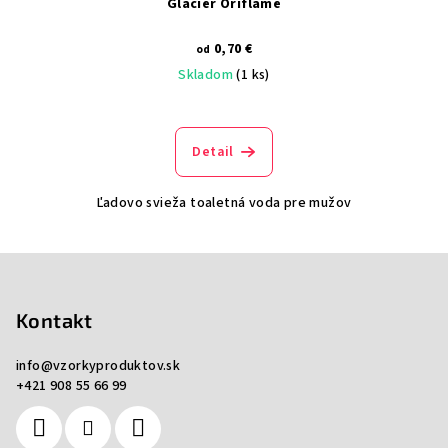
Glacier Oriflame
0,70 €
od
Skladom
(1 ks)
Detail
Ľadovo svieža toaletná voda pre mužov
Z
á
p
Kontakt
ä
info
@
vzorkyproduktov.sk
t
+421 908 55 66 99
i
e