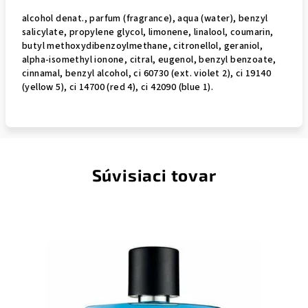
alcohol denat., parfum (fragrance), aqua (water), benzyl
salicylate, propylene glycol, limonene, linalool, coumarin,
butyl methoxydibenzoylmethane, citronellol, geraniol,
alpha-isomethyl ionone, citral, eugenol, benzyl benzoate,
cinnamal, benzyl alcohol, ci 60730 (ext. violet 2), ci 19140
(yellow 5), ci 14700 (red 4), ci 42090 (blue 1).
Súvisiaci tovar