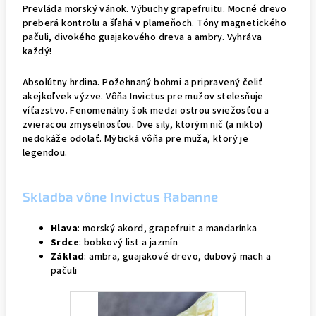
Prevláda morský vánok. Výbuchy grapefruitu. Mocné drevo
preberá kontrolu a šľahá v plameňoch. Tóny magnetického
pačuli, divokého guajakového dreva a ambry. Vyhráva
každý!
Absolútny hrdina. Požehnaný bohmi a pripravený čeliť
akejkoľvek výzve. Vôňa Invictus pre mužov stelesňuje
víťazstvo. Fenomenálny šok medzi ostrou sviežosťou a
zvieracou zmyselnosťou. Dve sily, ktorým nič (a nikto)
nedokáže odolať. Mýtická vôňa pre muža, ktorý je
legendou.
Skladba vône Invictus Rabanne
Hlava
: morský akord, grapefruit a mandarínka
Srdce
: b
obkový list a jazmín
Základ
:
ambra, guajakové drevo, dubový mach a
pačuli