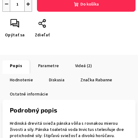
−
+
Do košíka
Opýtať sa
Zdieľať
Popis
Parametre
Videá (2)
Hodnotenie
Diskusia
Značka
Rabanne
Ostatné informácie
Podrobný popis
Hrdinská drevitá svieža pánska vôňa s rovnakou mierou
živosti a sily. Pánska toaletná voda Invictus stelesňuje dve
protichodné sily: štipľavú sviežosť a divokú horúčavu.