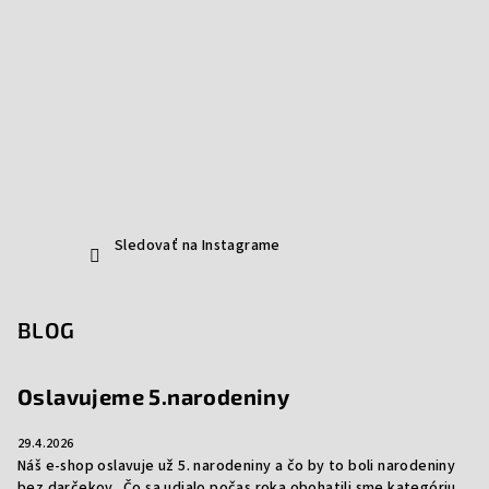
Sledovať na Instagrame
BLOG
Oslavujeme 5.narodeniny
29.4.2026
Náš e-shop oslavuje už 5. narodeniny a čo by to boli narodeniny
bez darčekov. Čo sa udialo počas roka obohatili sme kategóriu