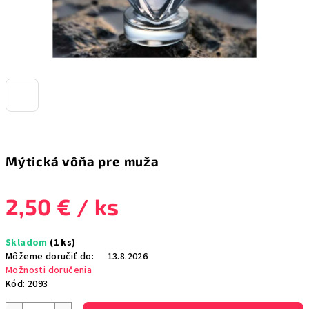
Mýtická vôňa pre muža
2,50 €
/ ks
Jednotková
Skladom
(1 ks)
cena:
Môžeme doručiť do:
13.8.2026
Možnosti doručenia
Kód:
2093