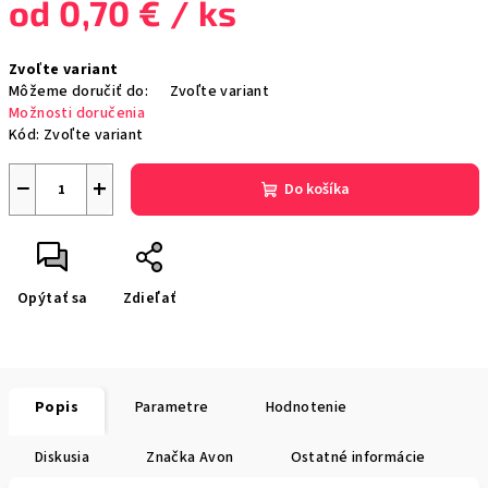
od
0,70 €
/ ks
Jednotková
Zvoľte variant
cena:
Môžeme doručiť do:
Zvoľte variant
Možnosti doručenia
Kód:
Zvoľte variant
−
+
Do košíka
Opýtať sa
Zdieľať
Popis
Parametre
Hodnotenie
Diskusia
Značka
Avon
Ostatné informácie