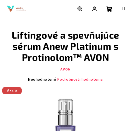
Prejsť
na
obsah
Nákupn
Hľadať
Prihlásenie
Liftingové a spevňujúce
košík
sérum Anew Platinum s
Protinolom™ AVON
AVON
Priemerné
Neohodnotené
Podrobnosti hodnotenia
hodnotenie
Akcia
produktu
je
0,0
z
5
hviezdičiek.