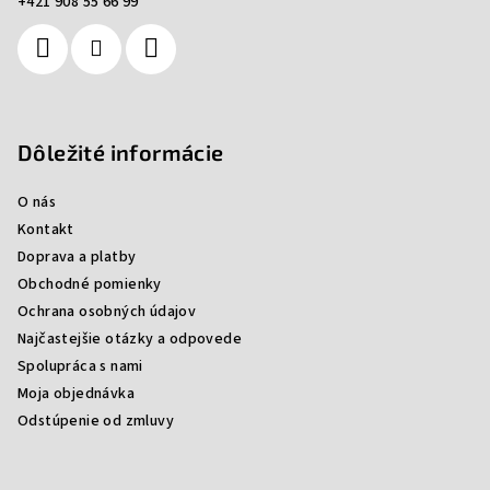
+421 908 55 66 99
i
e
Dôležité informácie
O nás
Kontakt
Doprava a platby
Obchodné pomienky
Ochrana osobných údajov
Najčastejšie otázky a odpovede
Spolupráca s nami
Moja objednávka
Odstúpenie od zmluvy