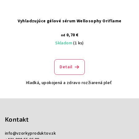
Vyhladzujúce gélové sérum Wellosophy Oriflame
0,70 €
od
Skladom
(1 ks)
Detail
Hladká, upokojená a zdravo rozžiarená pleť
Z
á
p
Kontakt
ä
info
@
vzorkyproduktov.sk
t