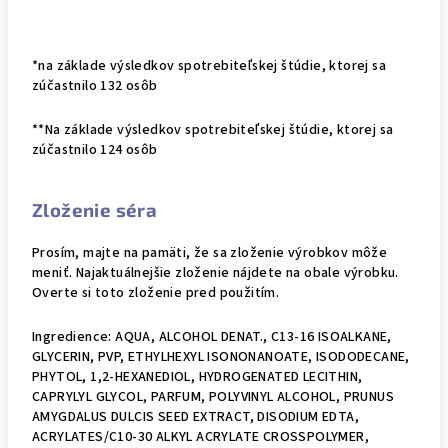
*na základe výsledkov spotrebiteľskej štúdie, ktorej sa
zúčastnilo 132 osôb
**Na základe výsledkov spotrebiteľskej štúdie, ktorej sa
zúčastnilo 124 osôb
Zloženie séra
Prosím, majte na pamäti, že sa zloženie výrobkov môže
meniť. Najaktuálnejšie zloženie nájdete na obale výrobku.
Overte si toto zloženie pred použitím.
Ingredience: AQUA, ALCOHOL DENAT., C13-16 ISOALKANE,
GLYCERIN, PVP, ETHYLHEXYL ISONONANOATE, ISODODECANE,
PHYTOL, 1,2-HEXANEDIOL, HYDROGENATED LECITHIN,
CAPRYLYL GLYCOL, PARFUM, POLYVINYL ALCOHOL, PRUNUS
AMYGDALUS DULCIS SEED EXTRACT, DISODIUM EDTA,
ACRYLATES/C10-30 ALKYL ACRYLATE CROSSPOLYMER,