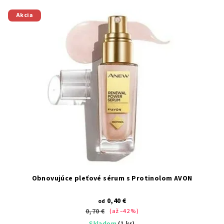
Akcia
Obnovujúce pleťové sérum s Protinolom AVON
0,40 €
od
0,70 €
(až –42 %)