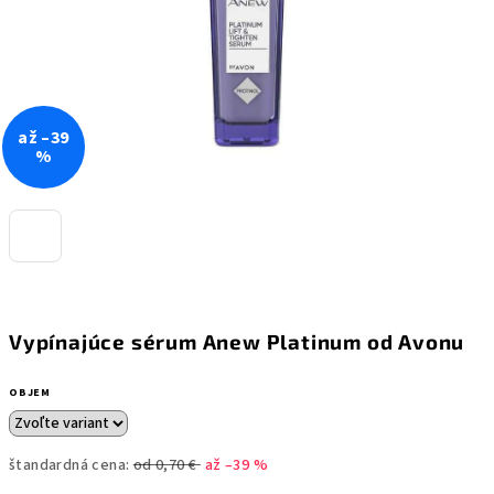
až –39
%
Vypínajúce sérum Anew Platinum od Avonu
OBJEM
štandardná cena:
od 0,70 €
až –39 %