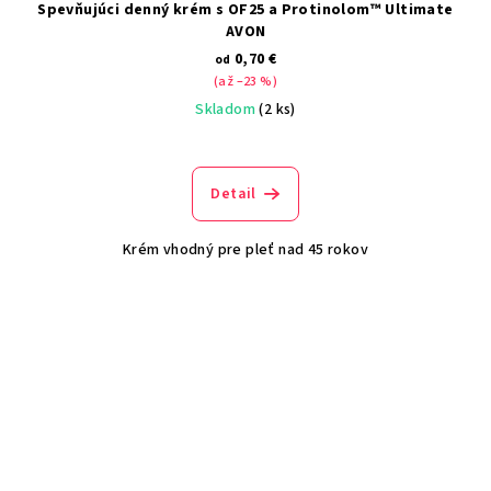
Spevňujúci denný krém s OF25 a Protinolom™ Ultimate
AVON
0,70 €
od
(až –23 %)
Skladom
(2 ks)
Detail
Krém vhodný pre pleť nad 45 rokov