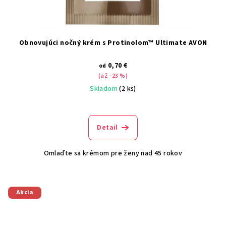
Obnovujúci nočný krém s Protinolom™ Ultimate AVON
0,70 €
od
(až –23 %)
Skladom
(2 ks)
Detail
Omlaďte sa krémom pre ženy nad 45 rokov
Akcia