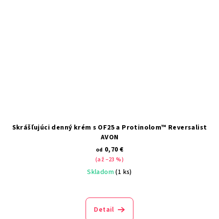
Skrášľujúci denný krém s OF25 a Protinolom™ Reversalist
AVON
0,70 €
od
(až –23 %)
Skladom
(1 ks)
Detail