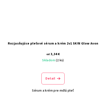
Rozjasňujúce pleťové sérum a krém 2v1 SK!N Glow Avon
3,34 €
od
Skladom
(2 ks)
Detail
Sérum a krém pre mdlú pleť