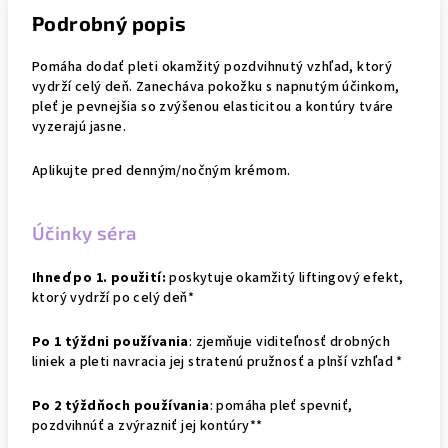
Podrobný popis
Pomáha dodať pleti okamžitý pozdvihnutý vzhľad, ktorý
vydrží celý deň. Zanecháva pokožku s napnutým účinkom,
pleť je pevnejšia so zvýšenou elasticitou a kontúry tváre
vyzerajú jasne.
Aplikujte pred denným/nočným krémom.
Účinky séra
Ihneď po 1. použití:
poskytuje okamžitý liftingový efekt,
ktorý vydrží po celý deň*
Po 1 týždni používania
:
zjemňuje viditeľnosť drobných
liniek a pleti navracia jej stratenú pružnosť a plnší vzhľad *
Po 2 týždňoch používania
:
pomáha pleť spevniť,
pozdvihnúť a zvýrazniť jej kontúry**