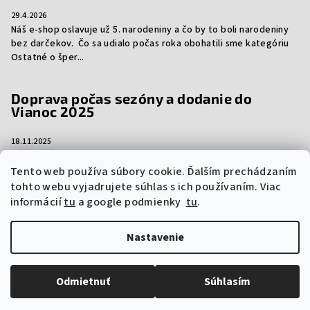
29.4.2026
Náš e-shop oslavuje už 5. narodeniny a čo by to boli narodeniny
bez darčekov. Čo sa udialo počas roka obohatili sme kategóriu
Ostatné o šper...
Doprava počas sezóny a dodanie do
Vianoc 2025
18.11.2025
Aj tento rok vám prinášame dôležité informácie ohľadom
dopravy počas sezóny a dodanie vašich objednávok do Vianoc.
Tento web používa súbory cookie. Ďalším prechádzaním
Niektorí prepravcovia si účtujú sez...
tohto webu vyjadrujete súhlas s ich používaním. Viac
informácií
tu
a google podmienky
tu
.
Nastavenie
Copyright 2026
vzorkyproduktov.sk
. Všetky práva vyhradené.
Upraviť nastavenie cookies
Odmietnuť
Súhlasím
Vytvoril Shoptet