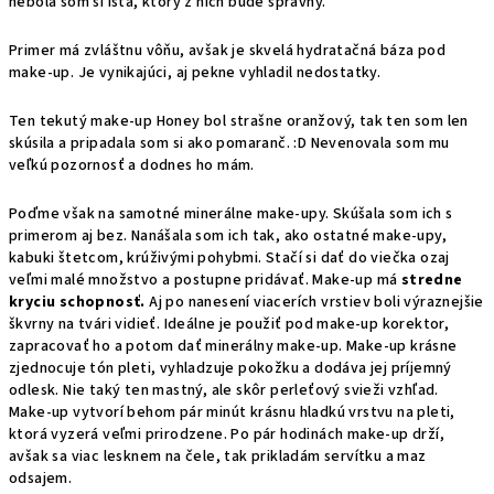
nebola som si istá, ktorý z nich bude správny.
Primer má zvláštnu vôňu, avšak je skvelá hydratačná báza pod
make-up. Je vynikajúci, aj pekne vyhladil nedostatky.
Ten tekutý make-up Honey bol strašne oranžový, tak ten som len
skúsila a pripadala som si ako pomaranč. :D Nevenovala som mu
veľkú pozornosť a dodnes ho mám.
Poďme však na samotné minerálne make-upy. Skúšala som ich s
primerom aj bez. Nanášala som ich tak, ako ostatné make-upy,
kabuki štetcom, krúživými pohybmi. Stačí si dať do viečka ozaj
veľmi malé množstvo a postupne pridávať. Make-up má
stredne
kryciu schopnosť.
Aj po nanesení viacerích vrstiev boli výraznejšie
škvrny na tvári vidieť. Ideálne je použiť pod make-up korektor,
zapracovať ho a potom dať minerálny make-up. Make-up krásne
zjednocuje tón pleti, vyhladzuje pokožku a dodáva jej príjemný
odlesk. Nie taký ten mastný, ale skôr perleťový svieži vzhľad.
Make-up vytvorí behom pár minút krásnu hladkú vrstvu na pleti,
ktorá vyzerá veľmi prirodzene. Po pár hodinách make-up drží,
avšak sa viac lesknem na čele, tak prikladám servítku a maz
odsajem.