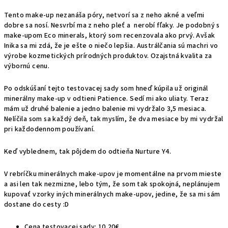
Tento make-up nezanáša póry, netvorí sa z neho akné a veľmi
dobre sa nosí. Nesvrbí ma z neho pleť a nerobí fľaky. Je podobný s
make-upom
Eco minerals, ktorý som recenzovala ako prvý. Avšak
Inika sa mi zdá, že je ešte o niečo lepšia. Austrálčania sú machri vo
výrobe kozmetických prírodných produktov. Ozajstná kvalita za
výbornú cenu.
Po odskúšaní tejto testovacej sady som hneď kúpila už originál
minerálny make-up v odtieni Patience. Sedí mi ako uliaty. Teraz
mám už druhé balenie a jedno balenie mi vydržalo 3,5 mesiaca.
Nelíčila som sa každý deň, tak myslím, že dva mesiace by mi vydržal
pri každodennom používaní.
Keď vyblednem, tak pôjdem do odtieňa Nurture Y4.
V rebríčku minerálnych make-upov je momentálne na prvom mieste
a asi len tak nezmizne, lebo tým, že som tak spokojná, neplánujem
kupovať vzorky iných minerálnych make-upov, jedine, že sa mi sám
dostane do cesty :D
Cena testovacej sady: 10,20€