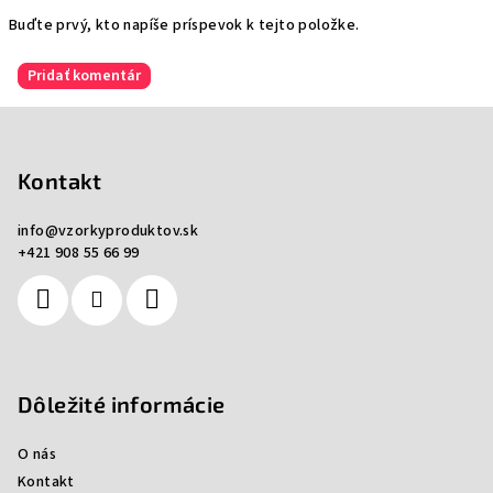
Buďte prvý, kto napíše príspevok k tejto položke.
Pridať komentár
Z
á
p
Kontakt
ä
info
@
vzorkyproduktov.sk
t
+421 908 55 66 99
i
e
Dôležité informácie
O nás
Kontakt