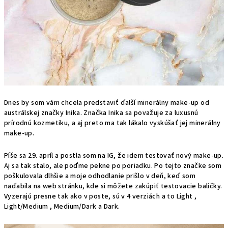
Dnes by som vám chcela predstaviť ďalší minerálny make-up od
austrálskej značky Inika. Značka Inika sa považuje za luxusnú
prírodnú kozmetiku, a aj preto ma tak lákalo vyskúšať jej minerálny
make-up.
Píše sa 29. apríl a postla som na IG, že idem testovať nový make-up.
Aj sa tak stalo, ale poďme pekne po poriadku. Po tejto značke som
poškulovala dlhšie a moje odhodlanie prišlo v deň, keď som
naďabila na web stránku, kde si môžete zakúpiť testovacie balíčky.
Vyzerajú presne tak ako v poste, sú v 4 verziách a to Light ,
Light/Medium , Medium/Dark a Dark.