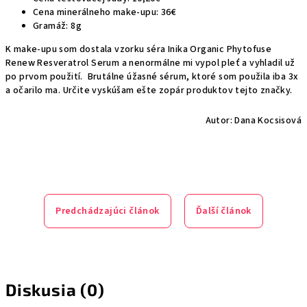
Cena minerálneho make-upu: 36€
Gramáž: 8g
K make-upu som dostala vzorku séra Inika Organic Phytofuse
Renew Resveratrol Serum a nenormálne mi vypol pleť a vyhladil už
po prvom použití. Brutálne úžasné sérum, ktoré som použila iba 3x
a očarilo ma. Určite vyskúšam ešte zopár produktov tejto značky.
Autor: Dana Kocsisová
Predchádzajúci článok
Ďalší článok
Diskusia (0)