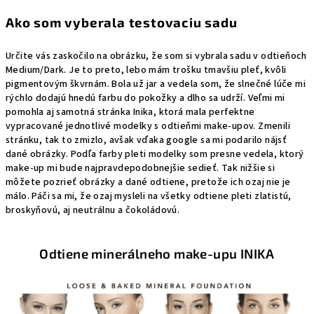
Ako som vyberala testovaciu sadu
Určite vás zaskočilo na obrázku, že som si vybrala sadu v odtieňoch
Medium/Dark. Je to preto, lebo mám trošku tmavšiu pleť, kvôli
pigmentovým škvrnám. Bola už jar a vedela som, že slnečné lúče mi
rýchlo dodajú hnedú farbu do pokožky a dlho sa udrží. Veľmi mi
pomohla aj samotná stránka Inika, ktorá mala perfektne
vypracované jednotlivé modelky s odtieňmi make-upov. Zmenili
stránku, tak to zmizlo, avšak vďaka google sa mi podarilo nájsť
dané obrázky. Podľa farby pleti modelky som presne vedela, ktorý
make-up mi bude najpravdepodobnejšie sedieť. Tak nižšie si
môžete pozrieť obrázky a dané odtiene, pretože ich ozaj nie je
málo. Páči sa mi, že ozaj mysleli na všetky odtiene pleti zlatistú,
broskyňovú, aj neutrálnu a čokoládovú.
Odtiene minerálneho make-upu INIKA