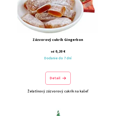
Zázvorový cukrík Gingerbon
0,20 €
od
Dodanie do 7 dní
Detail
Želatínový zázvorový cukrík na kašeľ