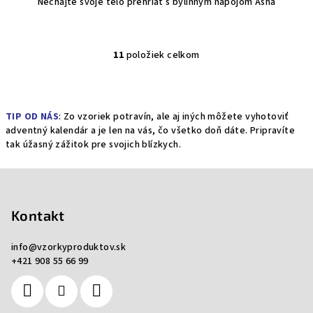
Nechajte svoje telo prehriať s bylinným nápojom Asha
11
položiek celkom
O
v
l
á
TIP OD NÁS
: Zo vzoriek potravín, ale aj iných môžete vyhotoviť
d
adventný kalendár a je len na vás, čo všetko doň dáte. Pripravíte
a
tak úžasný zážitok pre svojich blízkych.
c
i
Z
e
á
p
p
Kontakt
r
ä
v
info
@
vzorkyproduktov.sk
t
k
+421 908 55 66 99
y
i
v
e
ý