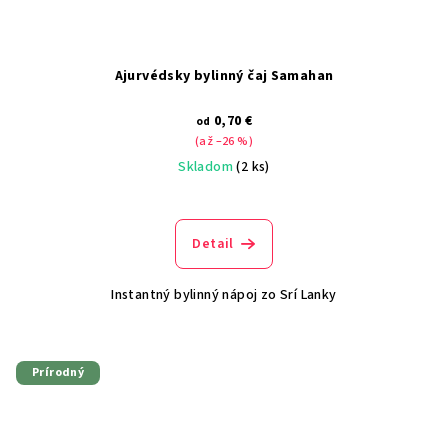
Ajurvédsky bylinný čaj Samahan
0,70 €
od
(až –26 %)
Skladom
(2 ks)
Detail
Instantný bylinný nápoj zo Srí Lanky
Prírodný