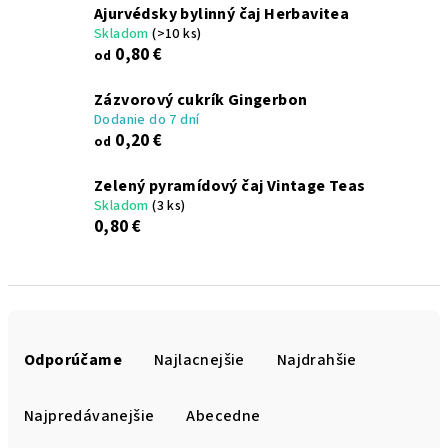
Ajurvédsky bylinný čaj Herbavitea
Skladom
(>10 ks)
0,80 €
od
Zázvorový cukrík Gingerbon
Dodanie do 7 dní
0,20 €
od
Zelený pyramídový čaj Vintage Teas
Skladom
(3 ks)
0,80 €
R
a
Odporúčame
Najlacnejšie
Najdrahšie
d
e
Najpredávanejšie
Abecedne
n