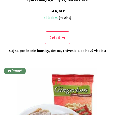
v
0,80 €
od
Skladom
(>10 ks)
Detail
Čaj na posilnenie imunity, detox, trávenie a celkovú vitalitu
Prírodný