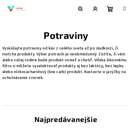
Prejsť
na
obsah
Nákupn
Hľadať
Prihlásenie
Potraviny
košík
Vyskúšajte potraviny od káv z celého sveta až po sladkosti, či
matcha produkty. Výber potravín je neobmedzený. Zistíte, či vám
alebo vašej rodine bude produkt voniať a chutiť. Vďaka šikovnému
filtru si môžete vyselektovať produkty aj bez laktózy, bez lepku
alebo nízkosacharidový (low carb) produkt. Nastavte si jazýčky na
ochutnávanie vzoriek.
Najpredávanejšie