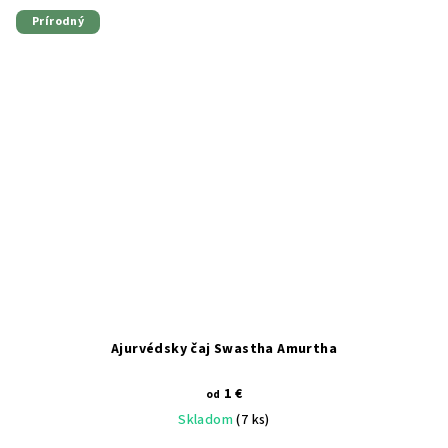
Prírodný
Ajurvédsky čaj Swastha Amurtha
1 €
od
Skladom
(7 ks)