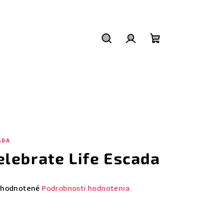
Hľadať
Prihlásenie
Nákupný
košík
ADA
elebrate Life Escada
emerné
hodnotené
Podrobnosti hodnotenia
notenie
duktu