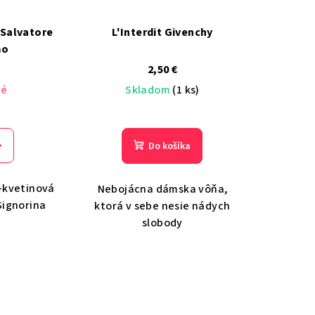
 Salvatore
L'Interdit Givenchy
mo
2,50 €
né
Skladom
(1 ks)
Do košíka
-kvetinová
Nebojácna dámska vôňa,
Signorina
ktorá v sebe nesie nádych
slobody