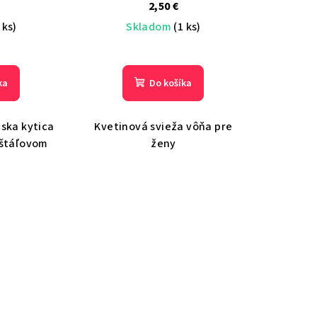
2,50 €
 ks)
Skladom
(1 ks)
ka
Do košíka
ska kytica
Kvetinová svieža vôňa pre
ištáľovom
ženy