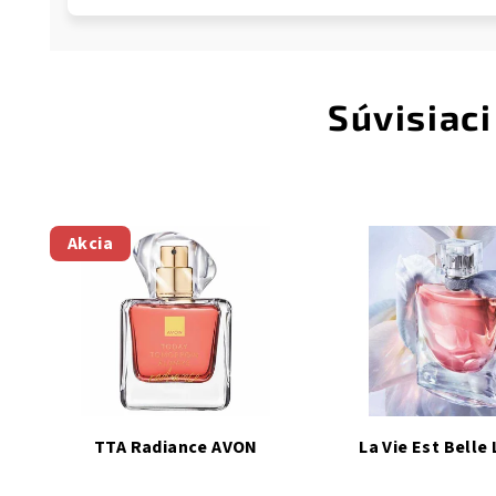
Súvisiaci
Akcia
TTA Radiance AVON
La Vie Est Bell