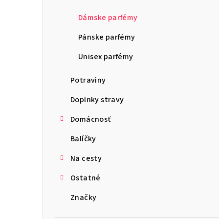
ý
p
Dámske parfémy
a
Pánske parfémy
n
Unisex parfémy
e
Potraviny
l
Doplnky stravy
Domácnosť
Balíčky
Na cesty
Ostatné
Značky