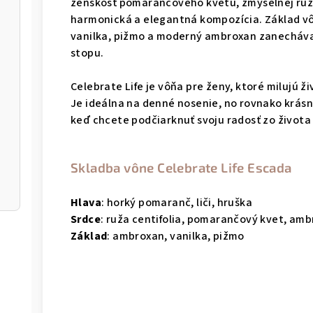
ženskosť pomarančového kvetu, zmyselnej ruže
harmonická a elegantná kompozícia. Základ vôn
von
vanilka, pižmo a moderný ambroxan zanecháva
stopu.
Celebrate Life je vôňa pre ženy, ktoré milujú ž
Je ideálna na denné nosenie, no rovnako krásn
keď chcete podčiarknuť svoju radosť zo života
Skladba vône Celebrate Life Escada
Hlava
: horký pomaranč, liči, hruška
Srdce
: ruža centifolia, pomarančový kvet, amb
Základ
: ambroxan, vanilka, pižmo