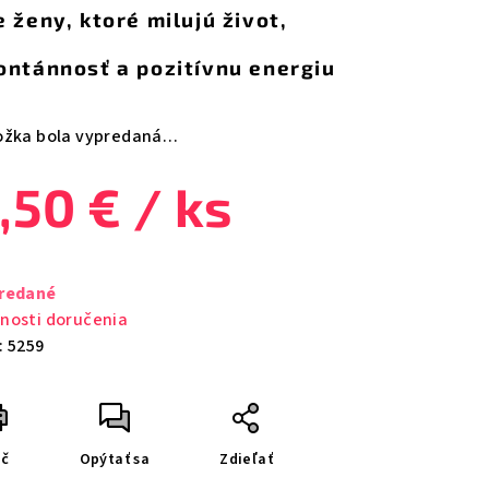
e ženy, ktoré milujú život,
ontánnosť a pozitívnu energiu
zdičiek.
ožka bola vypredaná…
,50 €
/ ks
notková
a:
redané
nosti doručenia
:
5259
ač
Opýtať sa
Zdieľať