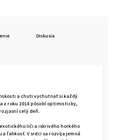
enie
Diskusia
nskosti a chuti vychutnať si každý
 z roku 2018 pôsobí optimisticky,
ozjasní celý deň.
xotického liči a iskrivého horkého
a ľahkosť. V srdci sa rozvíja jemná