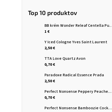
Top 10 produktov
BB krém Wonder Releaf Centella Pu
1 €
Y Iced Cologne Yves Saint Laurent
2,50 €
TTA Love Quartz Avon
0,70 €
Paradoxe Radical Essence Prada
2,50 €
Perfect Nonsense Peppery Peaches EDP Avon
0,70 €
Perfect Nonsense Bamboozie Cocktail EDP Avon