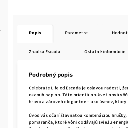
rito Seoul
Popis
Parametre
Hodnot
Značka
Escada
Ostatné informácie
Podrobný popis
Celebrate Life od
Escada
je oslavou radosti, že
okamih naplno. Táto orientálno-kvetinová vôňa
hravo a zároveň elegantne – ako úsmev, ktorý r
Úvod vás očarí šťavnatou kombináciou hrušky, e
pomaranča, ktoré vôni dodávajú sviežu energiu 