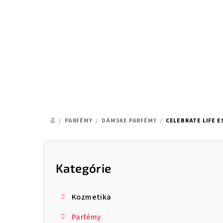
Prejsť
na
obsah
/
PARFÉMY
/
DÁMSKE PARFÉMY
/
CELEBRATE LIFE 
DOMOV
B
o
Kategórie
Preskočiť
kategórie
č
Kozmetika
n
Parfémy