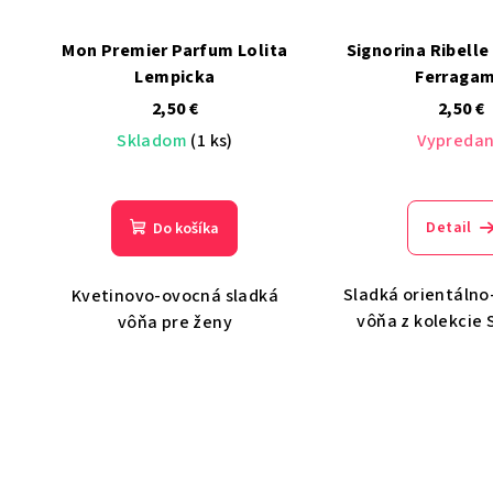
Mon Premier Parfum Lolita
Signorina Ribelle
Lempicka
Ferraga
2,50 €
2,50 €
Skladom
(1 ks)
Vypreda
Detail
Do košíka
Sladká orientálno
Kvetinovo-ovocná sladká
vôňa z kolekcie 
vôňa pre ženy