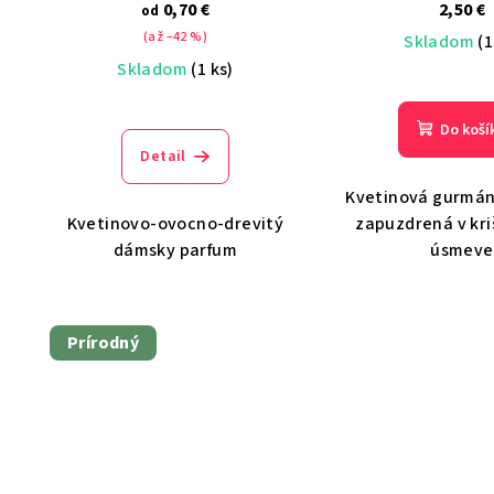
0,70 €
2,50 €
od
(až –42 %)
Skladom
(1
Skladom
(1 ks)
Do koší
Detail
Kvetinová gurmán
Kvetinovo-ovocno-drevitý
zapuzdrená v kr
dámsky parfum
úsmeve
Prírodný