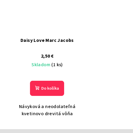
Daisy Love Marc Jacobs
2,50 €
Skladom
(1 ks)
Do košíka
Návyková a neodolateľná
kvetinovo drevitá vôňa