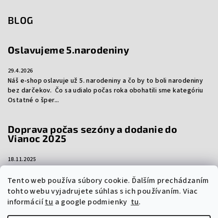
BLOG
Oslavujeme 5.narodeniny
29.4.2026
Náš e-shop oslavuje už 5. narodeniny a čo by to boli narodeniny
bez darčekov. Čo sa udialo počas roka obohatili sme kategóriu
Ostatné o šper...
Doprava počas sezóny a dodanie do
Vianoc 2025
18.11.2025
Aj tento rok vám prinášame dôležité informácie ohľadom
dopravy počas sezóny a dodanie vašich objednávok do Vianoc.
Tento web používa súbory cookie. Ďalším prechádzaním
Niektorí prepravcovia si účtujú sez...
tohto webu vyjadrujete súhlas s ich používaním. Viac
informácií
tu
a google podmienky
tu
.