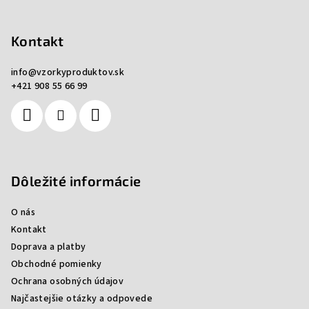
Z
á
p
Kontakt
ä
info
@
vzorkyproduktov.sk
t
+421 908 55 66 99
i
e
Dôležité informácie
O nás
Kontakt
Doprava a platby
Obchodné pomienky
Ochrana osobných údajov
Najčastejšie otázky a odpovede