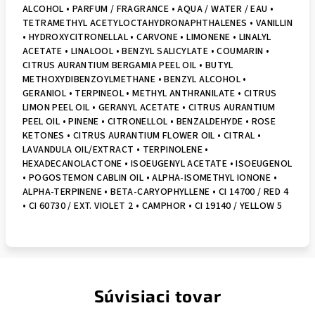
ALCOHOL • PARFUM / FRAGRANCE • AQUA / WATER / EAU •
TETRAMETHYL ACETYLOCTAHYDRONAPHTHALENES • VANILLIN
• HYDROXYCITRONELLAL • CARVONE • LIMONENE • LINALYL
ACETATE • LINALOOL • BENZYL SALICYLATE • COUMARIN •
CITRUS AURANTIUM BERGAMIA PEEL OIL • BUTYL
METHOXYDIBENZOYLMETHANE • BENZYL ALCOHOL •
GERANIOL • TERPINEOL • METHYL ANTHRANILATE • CITRUS
LIMON PEEL OIL • GERANYL ACETATE • CITRUS AURANTIUM
PEEL OIL • PINENE • CITRONELLOL • BENZALDEHYDE • ROSE
KETONES • CITRUS AURANTIUM FLOWER OIL • CITRAL •
LAVANDULA OIL/EXTRACT • TERPINOLENE •
HEXADECANOLACTONE • ISOEUGENYL ACETATE • ISOEUGENOL
• POGOSTEMON CABLIN OIL • ALPHA-ISOMETHYL IONONE •
ALPHA-TERPINENE • BETA-CARYOPHYLLENE • CI 14700 / RED 4
• CI 60730 / EXT. VIOLET 2 • CAMPHOR • CI 19140 / YELLOW 5
Súvisiaci tovar