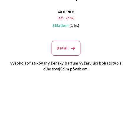
0,70 €
od
(až –27 %)
Skladom
(1 ks)
Detail
Vysoko sofistikovaný ženský parfum vyžarujúci bohatstvo s
dlhotrvajúcim pôvabom.