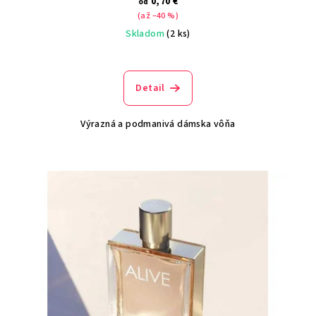
0,70 €
od
(až –40 %)
Skladom
(2 ks)
Detail
Výrazná a podmanivá dámska vôňa