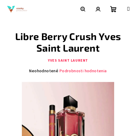
Prejsť
na
obsah
Nákupn
Hľadať
Prihlásenie
Libre Berry Crush Yves
košík
Saint Laurent
YVES SAINT LAURENT
Priemerné
Neohodnotené
Podrobnosti hodnotenia
hodnotenie
produktu
je
0,0
z
5
hviezdičiek.