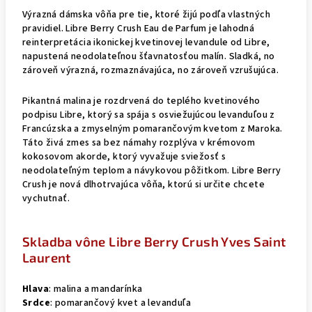
Výrazná dámska vôňa pre tie, ktoré žijú podľa vlastných
pravidiel. Libre Berry Crush Eau de Parfum je lahodná
reinterpretácia ikonickej kvetinovej levandule od Libre,
napustená neodolateľnou šťavnatosťou malín. Sladká, no
zároveň výrazná, rozmaznávajúca, no zároveň vzrušujúca.
Pikantná malina je rozdrvená do teplého kvetinového
podpisu Libre, ktorý sa spája s osviežujúcou levanduľou z
Francúzska a zmyselným pomarančovým kvetom z Maroka.
Táto živá zmes sa bez námahy rozplýva v krémovom
kokosovom akorde, ktorý vyvažuje sviežosť s
neodolateľným teplom a návykovou pôžitkom. Libre Berry
Crush je nová dlhotrvajúca vôňa, ktorú si určite chcete
vychutnať.
Skladba vône Libre Berry Crush Yves Saint
Laurent
Hlava
: malina a mandarínka
Srdce
: pomarančový kvet a levanduľa