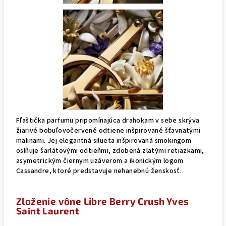
Fľaštička parfumu pripomínajúca drahokam v sebe skrýva
žiarivé bobuľovočervené odtiene inšpirované šťavnatými
malinami. Jej elegantná silueta inšpirovaná smokingom
oslňuje šarlátovými odtieňmi, zdobená zlatými retiazkami,
asymetrickým čiernym uzáverom a ikonickým logom
Cassandre, ktoré predstavuje nehanebnú ženskosť.
Zloženie vône Libre Berry Crush Yves
Saint Laurent