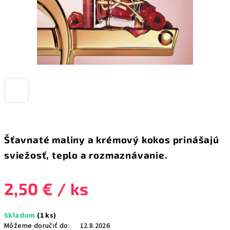
Šťavnaté maliny a krémový kokos prinášajú
sviežosť, teplo a rozmaznávanie.
2,50 €
/ ks
Jednotková
Skladom
(1 ks)
cena:
Môžeme doručiť do:
12.8.2026