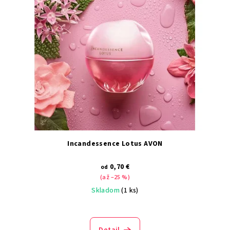
Incandessence Lotus AVON
0,70 €
od
(až –25 %)
Skladom
(1 ks)
Detail