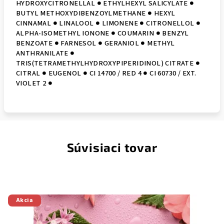
HYDROXYCITRONELLAL ● ETHYLHEXYL SALICYLATE ●
BUTYL METHOXYDIBENZOYLMETHANE ● HEXYL
CINNAMAL ● LINALOOL ● LIMONENE ● CITRONELLOL ●
ALPHA-ISOMETHYL IONONE ● COUMARIN ● BENZYL
BENZOATE ● FARNESOL ● GERANIOL ● METHYL
ANTHRANILATE ●
TRIS(TETRAMETHYLHYDROXYPIPERIDINOL) CITRATE ●
CITRAL ● EUGENOL ● CI 14700 / RED 4 ● CI 60730 / EXT.
VIOLET 2 ●
Súvisiaci tovar
Akcia