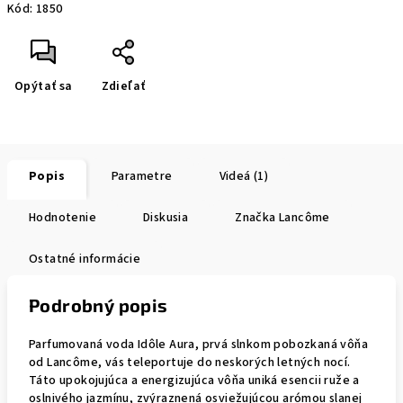
Kód:
1850
Opýtať sa
Zdieľať
Popis
Parametre
Videá (1)
Hodnotenie
Diskusia
Značka
Lancôme
Ostatné informácie
Podrobný popis
Parfumovaná voda Idôle Aura, prvá slnkom pobozkaná vôňa
od Lancôme, vás teleportuje do neskorých letných nocí.
Táto upokojujúca a energizujúca vôňa uniká esencii ruže a
oslnivého jazmínu, zvýraznená osviežujúcou arómou slanej