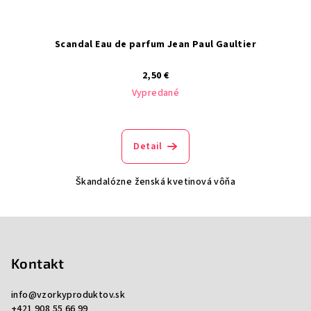
Scandal Eau de parfum Jean Paul Gaultier
2,50 €
Vypredané
Detail
Škandalózne ženská kvetinová vôňa
Z
á
p
Kontakt
ä
info
@
vzorkyproduktov.sk
t
+421 908 55 66 99