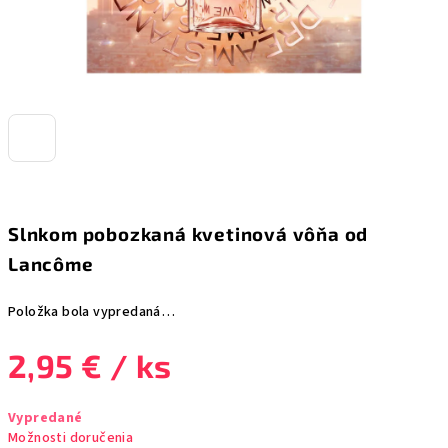
Slnkom pobozkaná kvetinová vôňa od
Lancôme
Položka bola vypredaná…
2,95 €
/ ks
Jednotková
Vypredané
cena:
Možnosti doručenia