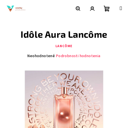
Prejsť
na
obsah
Nákupn
Hľadať
Prihlásenie
Idôle Aura Lancôme
košík
LANCÔME
Priemerné
Neohodnotené
Podrobnosti hodnotenia
hodnotenie
produktu
je
0,0
z
5
hviezdičiek.