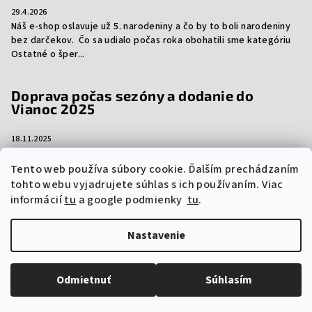
29.4.2026
Náš e-shop oslavuje už 5. narodeniny a čo by to boli narodeniny
bez darčekov. Čo sa udialo počas roka obohatili sme kategóriu
Ostatné o šper...
Doprava počas sezóny a dodanie do
Vianoc 2025
18.11.2025
Aj tento rok vám prinášame dôležité informácie ohľadom
dopravy počas sezóny a dodanie vašich objednávok do Vianoc.
Tento web používa súbory cookie. Ďalším prechádzaním
Niektorí prepravcovia si účtujú sez...
tohto webu vyjadrujete súhlas s ich používaním. Viac
informácií
tu
a google podmienky
tu
.
Nastavenie
Copyright 2026
vzorkyproduktov.sk
. Všetky práva vyhradené.
Upraviť nastavenie cookies
Odmietnuť
Súhlasím
Vytvoril Shoptet