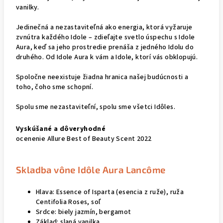
vanilky.
Jedinečná a nezastaviteľná ako energia, ktorá vyžaruje
zvnútra každého Idole – zdieľajte svetlo úspechu s Idole
Aura, keď sa jeho prostredie prenáša z jedného Idolu do
druhého. Od Idole Aura k vám a Idole, ktorí vás obklopujú.
Spoločne neexistuje žiadna hranica našej budúcnosti a
toho, čoho sme schopní.
Spolu sme nezastaviteľní, spolu sme všetci Idôles.
Vyskúšané a dôveryhodné
ocenenie Allure Best of Beauty Scent 2022
Skladba vône Idôle Aura Lancôme
Hlava: Essence of Isparta (esencia z ruže), ruža
Centifolia Roses, soľ
Srdce: biely jazmín, bergamot
Základ: slaná vanilka