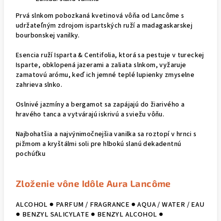
Prvá slnkom pobozkaná kvetinová vôňa od Lancôme s
udržateľným zdrojom ispartských ruží a madagaskarskej
bourbonskej vanilky.
Esencia ruží Isparta & Centifolia, ktorá sa pestuje v tureckej
Isparte, obklopená jazerami a zaliata slnkom, vyžaruje
zamatovú arómu, keď ich jemné teplé lupienky zmyselne
zahrieva slnko.
Oslnivé jazmíny a bergamot sa zapájajú do žiarivého a
hravého tanca a vytvárajú iskrivú a sviežu vôňu.
Najbohatšia a najvýnimočnejšia vanilka sa roztopí v hrnci s
pižmom a kryštálmi soli pre hlbokú slanú dekadentnú
pochúťku
Zloženie vône Idôle Aura Lancôme
ALCOHOL ● PARFUM / FRAGRANCE ● AQUA / WATER / EAU
● BENZYL SALICYLATE ● BENZYL ALCOHOL ●