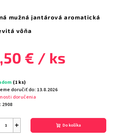
notenie
duktu
lná mužná jantárová aromatická
evitá vôňa
zdičiek.
,50 €
/ ks
notková
a:
ladom
(1 ks)
eme doručiť do:
13.8.2026
nosti doručenia
:
2908
+
Do košíka