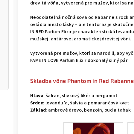
drevitá vôňa, vytvorená pre mužov, ktorí sa naro
Neodolateľná nočná sova od Rabanne s rock and
ovládla mesto lásky – ale tentoraz je skutočne
IN RED Parfum Elixir je charakteristická levan
mužskej jantárovej aromatickej drevitej vôni.
Vytvorená pre mužov, ktorí sa narodili, aby vy
FAME IN LOVE Parfum Elixir dokonalý silný pár.
Skladba vône Phantom in Red Rabanne
Hlava
: šafran, slivkový likér a bergamot
Srdce
: levanduľa, šalvia a pomarančový kvet
Základ
: ambrové drevo, benzoin, oud a tabak