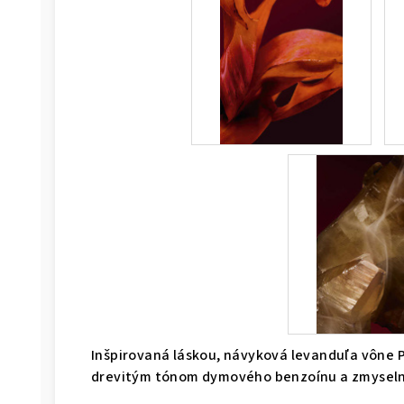
Inšpirovaná láskou, návyková levanduľa vône 
drevitým tónom dymového benzoínu a zmyselnéh