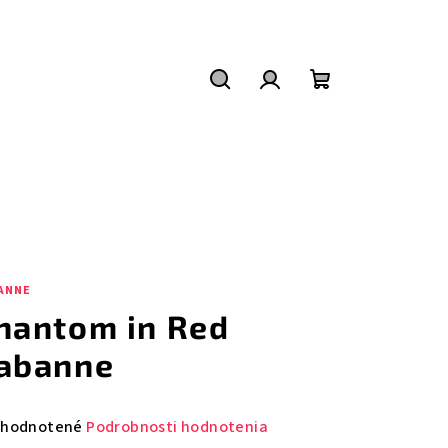
Hľadať
Prihlásenie
Nákupný
košík
ANNE
hantom in Red
abanne
emerné
hodnotené
Podrobnosti hodnotenia