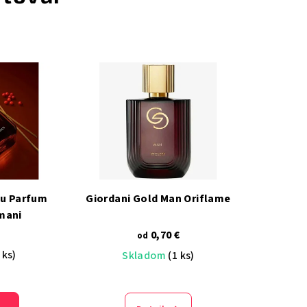
ou Parfum
Giordani Gold Man Oriflame
mani
0,70 €
od
 ks)
Skladom
(1 ks)