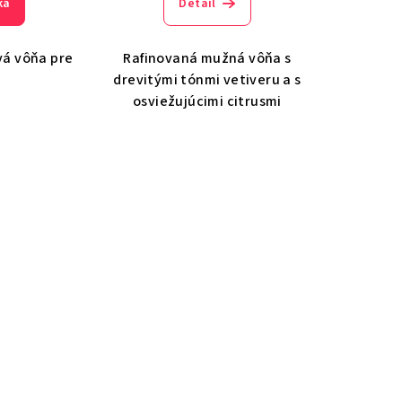
ka
Detail
á vôňa pre
Rafinovaná mužná vôňa s
drevitými tónmi vetiveru a s
osviežujúcimi citrusmi