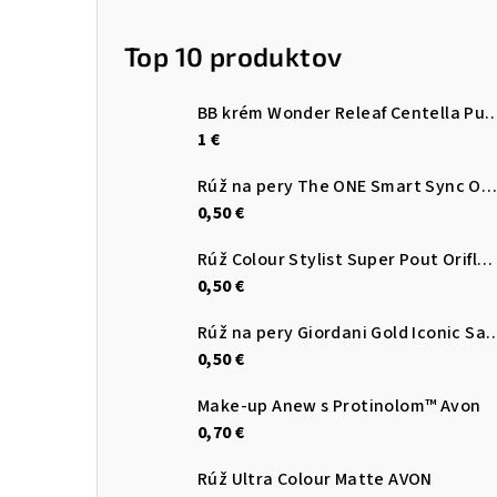
Top 10 produktov
BB krém Wonder Releaf Centella Pu
1 €
Rúž na pery The ONE Smart Sync Oriflame
0,50 €
Rúž Colour Stylist Super Pout Oriflame
0,50 €
Rúž na pery Giordani Gold Iconic Sati
0,50 €
Make-up Anew s Protinolom™ Avon
0,70 €
Rúž Ultra Colour Matte AVON