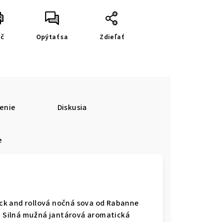
ač
Opýtať sa
Zdieľať
enie
Diskusia
e
Rock and rollová nočná sova od Rabanne
r. Silná mužná jantárová aromatická