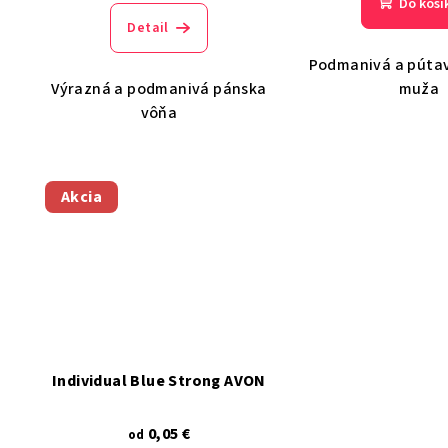
Do koší
Detail
Podmanivá a pútav
Výrazná a podmanivá pánska
muža
vôňa
Akcia
Individual Blue Strong AVON
0,05 €
od