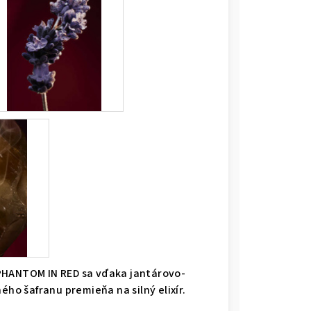
PHANTOM IN RED sa vďaka jantárovo-
o šafranu premieňa na silný elixír.