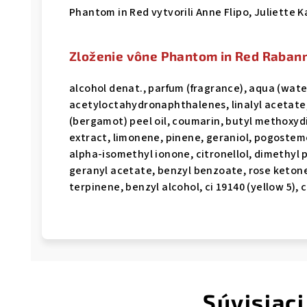
Phantom in Red vytvorili Anne Flipo, Juliette 
Zloženie vône Phantom in Red Raban
alcohol denat., parfum (fragrance), aqua (wat
acetyloctahydronaphthalenes, linalyl acetate,
(bergamot) peel oil, coumarin, butyl methoxyd
extract, limonene, pinene, geraniol, pogostemo
alpha-isomethyl ionone, citronellol, dimethyl
geranyl acetate, benzyl benzoate, rose ketones,
terpinene, benzyl alcohol, ci 19140 (yellow 5), ci
Súvisiaci