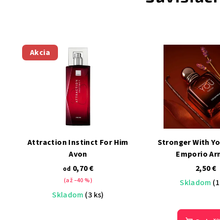
Akcia
Attraction Instinct For Him
Stronger With Y
Avon
Emporio Ar
0,70 €
2,50 €
od
(až –40 %)
Skladom
(1
Skladom
(3 ks)