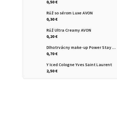
0,50 €
Rúž so sérom Luxe AVON
0,30 €
Rúž Ultra Creamy AVON
0,20 €
Dlhotrvácny make-up Power Stay AVON
0,70 €
Y Iced Cologne Yves Saint Laurent
2,50 €