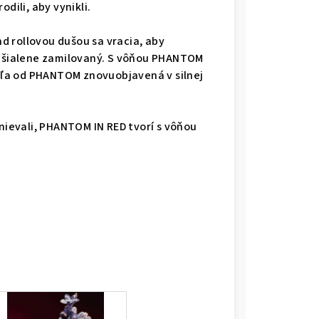
dili, aby vynikli.
 rollovou dušou sa vracia, aby
 šialene zamilovaný.
S vôňou PHANTOM
duľa od PHANTOM znovuobjavená v silnej
čnievali, PHANTOM IN RED tvorí s vôňou