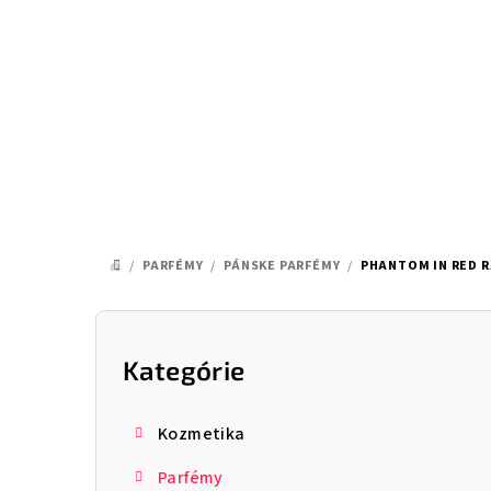
Prejsť
na
obsah
/
PARFÉMY
/
PÁNSKE PARFÉMY
/
PHANTOM IN RED 
DOMOV
B
o
Kategórie
Preskočiť
kategórie
č
Kozmetika
n
Parfémy