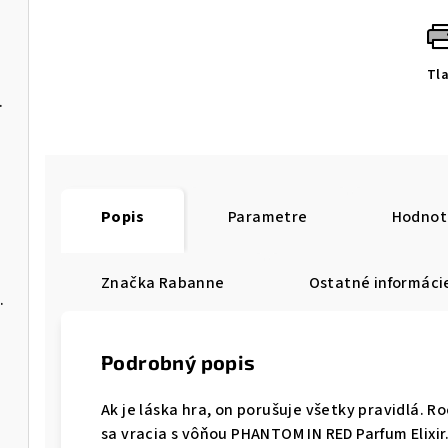
Tl
rito Seoul
Popis
Parametre
Hodnot
Značka
Rabanne
Ostatné informáci
n SPF15 Oriflame
Podrobný popis
Ak je láska hra, on porušuje všetky pravidlá. 
sa vracia s vôňou PHANTOM IN RED Parfum Elixi