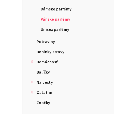
ý
p
Dámske parfémy
a
Pánske parfémy
n
Unisex parfémy
e
Potraviny
l
Doplnky stravy
Domácnosť
Balíčky
Na cesty
Ostatné
Značky