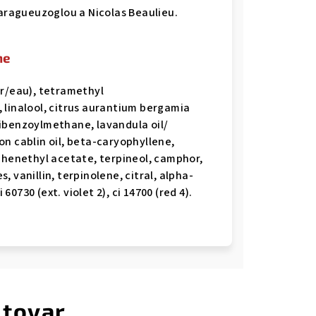
Karagueuzoglou a Nicolas Beaulieu.
ne
er/eau), tetramethyl
 linalool, citrus aurantium bergamia
ibenzoylmethane, lavandula oil/
n cablin oil, beta-caryophyllene,
 phenethyl acetate, terpineol, camphor,
 vanillin, terpinolene, citral, alpha-
 60730 (ext. violet 2), ci 14700 (red 4).
 tovar