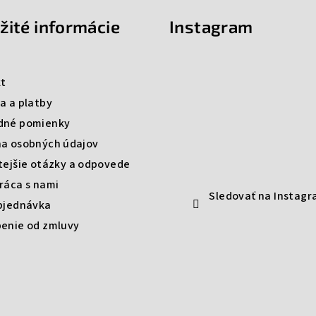
žité informácie
Instagram
t
a a platby
dné pomienky
a osobných údajov
tejšie otázky a odpovede
ráca s nami
Sledovať na Instag
bjednávka
enie od zmluvy