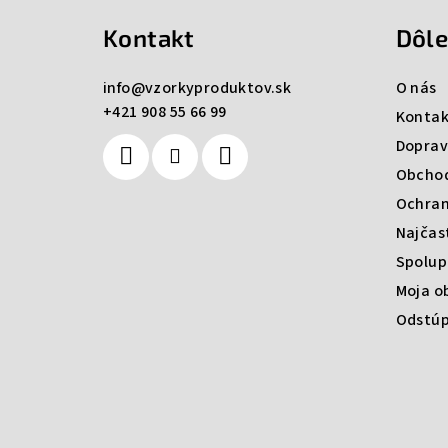
á
Kontakt
Dôle
p
ä
info
@
vzorkyproduktov.sk
O nás
+421 908 55 66 99
t
Kontak
Doprav
i
Obcho
e
Ochran
Najčas
Spolup
Moja o
Odstúp