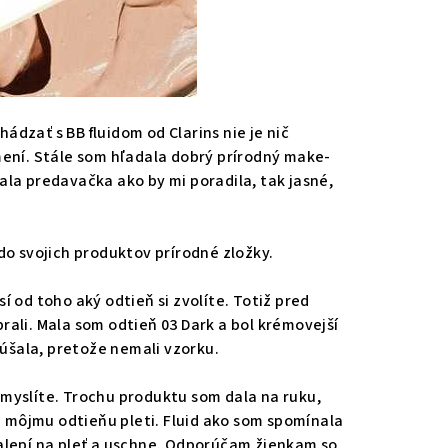
dzať s BB fluidom od Clarins nie je nič
mení. Stále som hľadala dobrý prírodný make-
ala predavačka ako by mi poradila, tak jasné,
do svojich produktov prírodné zložky.
í od toho aký odtieň si zvolíte. Totiž pred
rali. Mala som odtieň 03 Dark a bol krémovejší
skúšala, pretože nemali vzorku.
si myslíte. Trochu produktu som dala na ruku,
ži môjmu odtieňu pleti. Fluid ako som spomínala
nalepí na pleť a uschne. Odporúčam žienkam so