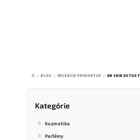
Prejsť
na
obsah
/
BLOG
/
RECENZIE PRODUKTOV
/
BB SKIN DETOX F
DOMOV
B
o
Kategórie
Preskočiť
kategórie
č
Kozmetika
n
Parfémy