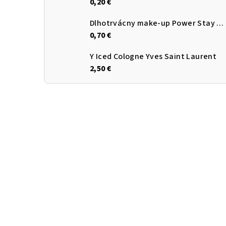
0,20 €
Dlhotrvácny make-up Power Stay AVON
0,70 €
Y Iced Cologne Yves Saint Laurent
2,50 €