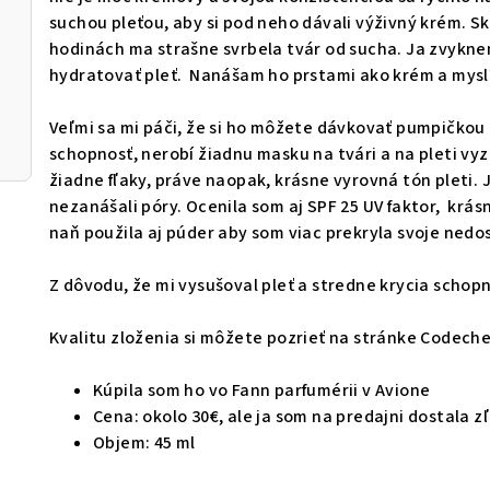
suchou pleťou, aby si pod neho dávali výživný krém. Sk
hodinách ma strašne svrbela tvár od sucha. Ja zvykn
hydratovať pleť. Nanášam ho prstami ako krém a myslím,
Veľmi sa mi páči, že si ho môžete dávkovať pumpičkou 
schopnosť, nerobí žiadnu masku na tvári a na pleti vy
žiadne fľaky, práve naopak, krásne vyrovná tón pleti.
nezanášali póry. Ocenila som aj SPF 25 UV faktor, krás
naň použila aj púder aby som viac prekryla svoje nedo
Z dôvodu, že mi vysušoval pleť a stredne krycia schopn
Kvalitu zloženia si môžete pozrieť na stránke Codech
Kúpila som ho vo Fann parfumérii v Avione
Cena: okolo 30€, ale ja som na predajni dostala z
Objem: 45 ml