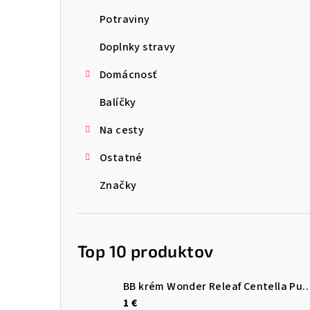
ý
Potraviny
p
Doplnky stravy
a
Domácnosť
n
Balíčky
e
l
Na cesty
Ostatné
Značky
Top 10 produktov
BB krém Wonder Releaf Centella Pu
1 €