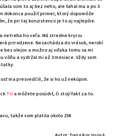
úšala som to aj bez neho, ale ťahal ma a po 3
em dokonca použiť primer, ktorý dopomôže
 že pri tej konzistencii je to aj najlepšie.
a netreba ho veľa. Má stredne kryciu
zerá prirodzene. Nezachádza do vrások, nerobí
 Je bez olejov a možno aj vďaka tomu sa mi
nu vôňu a vydržal mi až 3 mesiace. Vždy som
statky.
osť ma presvedčili, že si ho už nekúpim.
eck
TU
a môžete posúdiť, či stojí fakt za to.
ľavu, takže som platila okolo 25€
Autor: Dana Kocsisová