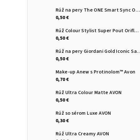
Rúž na pery The ONE Smart Sync Oriflame
0,50 €
Rúž Colour Stylist Super Pout Oriflame
0,50 €
Rúž na pery Giordani Gold Iconic Sati
0,50 €
Make-up Anew s Protinolom™ Avon
0,70 €
Rúž Ultra Colour Matte AVON
0,50 €
Rúž so sérom Luxe AVON
0,30 €
Rúž Ultra Creamy AVON