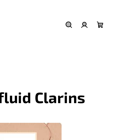
Hľadať
Prihlásenie
Nákupný
košík
fluid Clarins