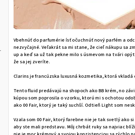
Vbehnúť do parfumérie ísť očuchnúť nový parfém a odchá
nezvyčajné. Veľakrát sa mi stane, že cieľ nákupu sa z
n SPF15 Oriflame
up a keď sa už tak pekne milo s úsmevom na tvári opýt
že sa jej zveríte.
Clarins je francúzska luxusná kozmetika, ktorá vkladá 
Tento fluid predávajú na shopoch ako BB krém, no závis
kúpou som poprosila o vzorku, ktorú mi s ochotou odob
ako 00 Fair, ktorý je taký suchší. Odtieň Light som ne
Vzala som 00 Fair, ktorý farebne nie je tak svetlý ako 
aby ste mali predstavu. Môj chrbát ruky sa najviac blí
nie je moc krémový a svojou konzistenciou sa rýchlo 