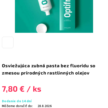
Osviežujúca zubná pasta bez fluoridu so
zmesou prírodných rastlinných olejov
7,80 €
/ ks
Jednotková
Dodanie do 14 dní
cena:
Môžeme doručiť do:
28.8.2026