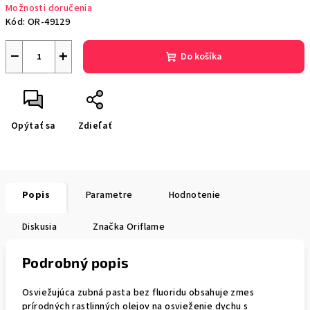
Možnosti doručenia
Kód:
OR-49129
−
+
Do košíka
Opýtať sa
Zdieľať
Popis
Parametre
Hodnotenie
Diskusia
Značka
Oriflame
Podrobný popis
Osviežujúca zubná pasta bez fluoridu obsahuje zmes
prírodných rastlinných olejov na osvieženie dychu s