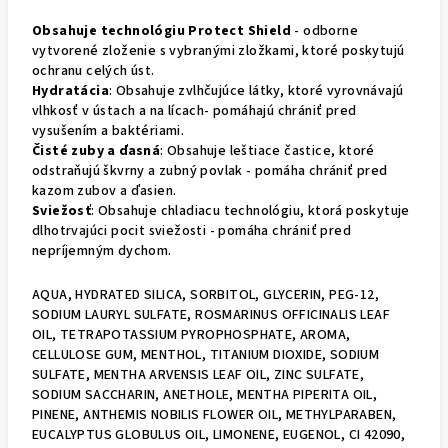
Obsahuje technológiu Protect Shield
- odborne
vytvorené zloženie s vybranými zložkami, ktoré poskytujú
ochranu celých úst.
Hydratácia
: Obsahuje zvlhčujúce látky, ktoré vyrovnávajú
vlhkosť v ústach a na lícach- pomáhajú chrániť pred
vysušením a baktériami.
Čisté zuby a ďasná
: Obsahuje leštiace častice, ktoré
odstraňujú škvrny a zubný povlak - pomáha chrániť pred
kazom zubov a ďasien.
Sviežosť
: Obsahuje chladiacu technológiu, ktorá poskytuje
dlhotrvajúci pocit sviežosti - pomáha chrániť pred
nepríjemným dychom.
AQUA, HYDRATED SILICA, SORBITOL, GLYCERIN, PEG-12,
SODIUM LAURYL SULFATE, ROSMARINUS OFFICINALIS LEAF
OIL, TETRAPOTASSIUM PYROPHOSPHATE, AROMA,
CELLULOSE GUM, MENTHOL, TITANIUM DIOXIDE, SODIUM
SULFATE, MENTHA ARVENSIS LEAF OIL, ZINC SULFATE,
SODIUM SACCHARIN, ANETHOLE, MENTHA PIPERITA OIL,
PINENE, ANTHEMIS NOBILIS FLOWER OIL, METHYLPARABEN,
EUCALYPTUS GLOBULUS OIL, LIMONENE, EUGENOL, CI 42090,