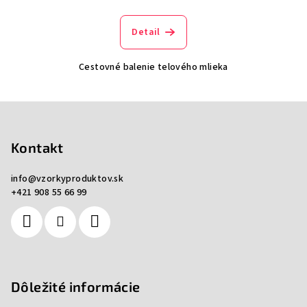
Detail
Cestovné balenie telového mlieka
Z
á
p
Kontakt
ä
info
@
vzorkyproduktov.sk
t
+421 908 55 66 99
i
e
Dôležité informácie