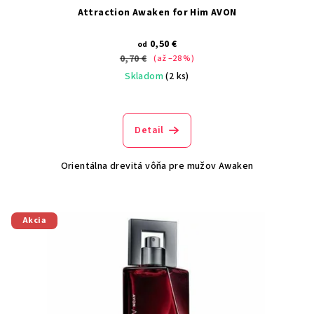
Attraction Awaken for Him AVON
0,50 €
od
0,70 €
(až –28 %)
Skladom
(2 ks)
Detail
Orientálna drevitá vôňa pre mužov Awaken
Akcia