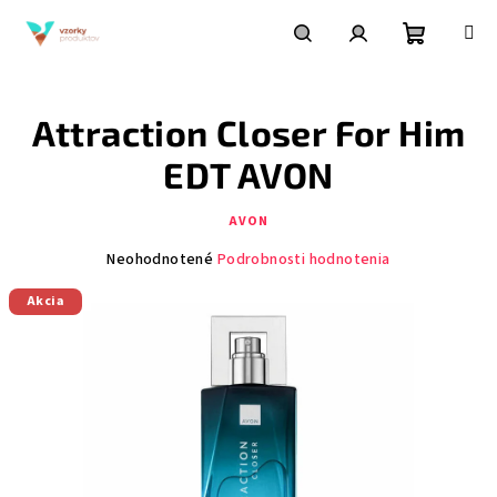
Prejsť
na
obsah
Nákupn
Hľadať
Prihlásenie
Attraction Closer For Him
košík
EDT AVON
AVON
Priemerné
Neohodnotené
Podrobnosti hodnotenia
hodnotenie
Akcia
produktu
je
0,0
z
5
hviezdičiek.