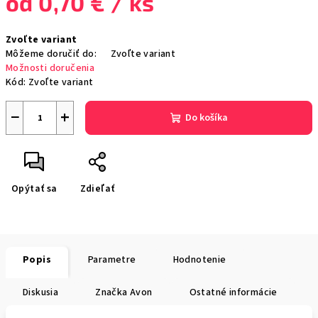
od
0,70 €
/ ks
Jednotková
Zvoľte variant
cena:
Môžeme doručiť do:
Zvoľte variant
Možnosti doručenia
Kód:
Zvoľte variant
−
+
Do košíka
Opýtať sa
Zdieľať
Popis
Parametre
Hodnotenie
Diskusia
Značka
Avon
Ostatné informácie