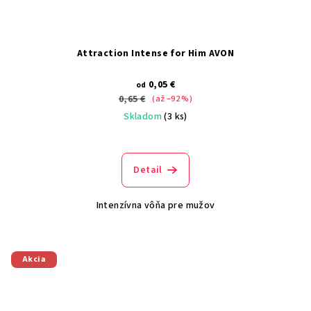
Attraction Intense for Him AVON
0,05 €
od
0,65 €
(až –92 %)
Skladom
(3 ks)
Detail
Intenzívna vôňa pre mužov
Akcia