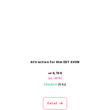
Attraction for Him EDT AVON
0,70 €
od
(až –48 %)
Skladom
(6 ks)
Detail