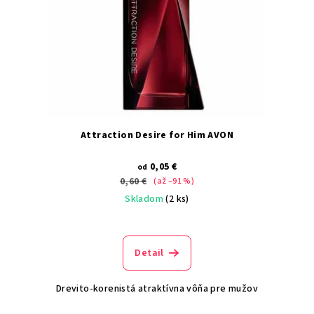
Attraction Desire for Him AVON
0,05 €
od
0,60 €
(až –91 %)
Skladom
(2 ks)
Detail
Drevito-korenistá atraktívna vôňa pre mužov