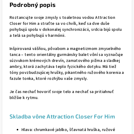
Podrobný popis
Roztancujte svoje zmysly s toaletnou vodou Attraction
Closer for Him a straťte sa vo chvíli, keď sa dve duše
pohybujú spolu v dokonalej synchronizácii, srdcia bijú spolu
a telá sa pohybujú v harmónii.
Inšpirovaná vášňou, pôvabom a magnetizmom zmyselného
tanca – tento orientálny gurmánsky balet vôní sa vyznačuje
súzvukom krémových drevín, zamatového pižma a sladkej
ambry, ktorá zachytáva teplo fyzického dotyku.
Má tiež
tóny povzbudzujúcej hrušky, pikantného ružového korenia a
fazule tonka, ktoré rozhýbu vaše zmysly.
Je čas nechať hovoriť svoje telo a nechať sa pritiahnuť
bližšie k rytmu.
Skladba vône Attraction Closer For Him
Hlava: chrumkavé jablko, šťavnatá hruška, ružové