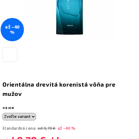
až –40
%
Orientálna drevitá korenistá vôňa pre
mužov
OBJEM
štandardná cena:
od 0,70 €
až –40 %