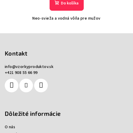
Do košíka
Neo-svieža a vodná vôňa pre mužov
Z
á
p
Kontakt
ä
info
@
vzorkyproduktov.sk
t
+421 908 55 66 99
i
e
Dôležité informácie
O nás