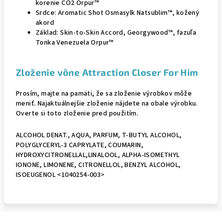
korenie CO2 Orpur™
Srdce:
Aromatic Shot Osmasylk Natsublim™, kožený
akord
Základ: Skin-to-Skin Accord, Georgywood™, fazuľa
Tonka Venezuela Orpur™
Zloženie vône Attraction Closer For Him
Prosím, majte na pamäti, že sa zloženie výrobkov môže
meniť. Najaktuálnejšie zloženie nájdete na obale výrobku.
Overte si toto zloženie pred použitím.
ALCOHOL DENAT., AQUA, PARFUM, T-BUTYL ALCOHOL,
POLYGLYCERYL-3 CAPRYLATE, COUMARIN,
HYDROXYCITRONELLAL,
LINALOOL, ALPHA-ISOMETHYL
IONONE, LIMONENE,
CITRONELLOL,
BENZYL ALCOHOL,
ISOEUGENOL
<1040254-003>