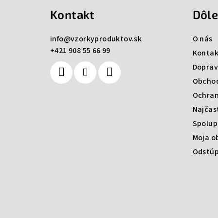
Kontakt
Dôle
p
ä
info
@
vzorkyproduktov.sk
O nás
+421 908 55 66 99
t
Kontak
Doprav
i
Obcho
e
Ochran
Najčas
Spolup
Moja o
Odstúp