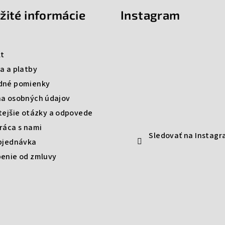
žité informácie
Instagram
t
a a platby
dné pomienky
a osobných údajov
tejšie otázky a odpovede
ráca s nami
Sledovať na Instag
bjednávka
enie od zmluvy