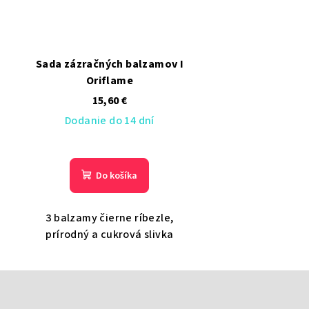
Sada zázračných balzamov I
Oriflame
15,60 €
Dodanie do 14 dní
Do košíka
3 balzamy čierne ríbezle,
prírodný a cukrová slivka