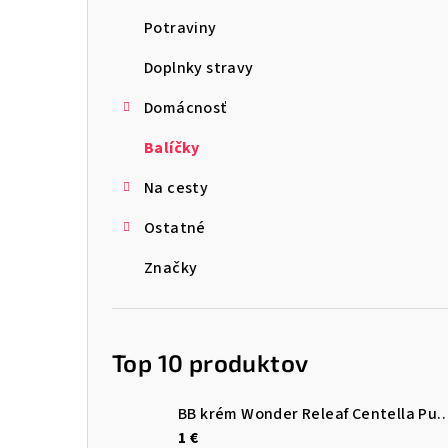
ý
Potraviny
p
Doplnky stravy
a
Domácnosť
n
Balíčky
e
l
Na cesty
Ostatné
Značky
Top 10 produktov
BB krém Wonder Releaf Centella Pu
1 €