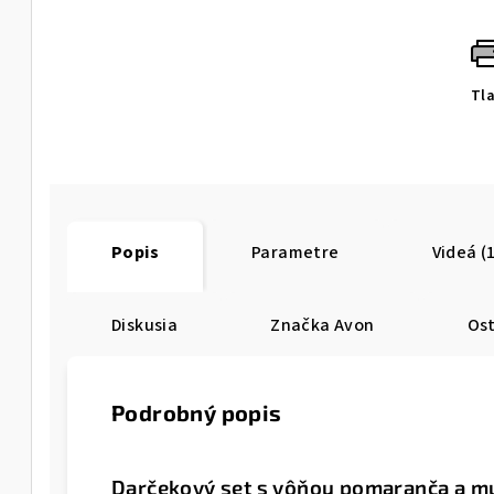
Tl
Popis
Parametre
Videá (
Diskusia
Značka
Avon
Ost
Podrobný popis
von
Darčekový set s vôňou pomaranča a mu