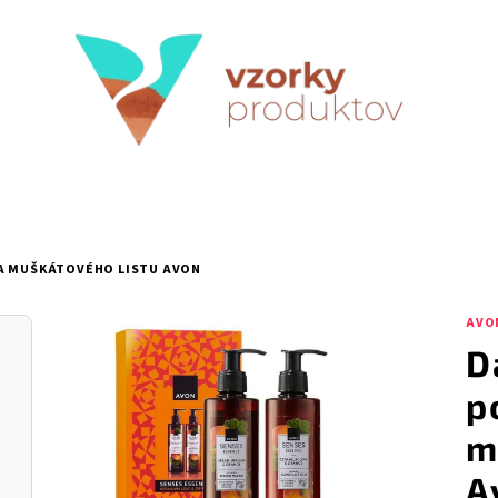
A MUŠKÁTOVÉHO LISTU AVON
AVO
D
p
m
A