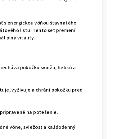
osť s energickou vôňou šťavnatého
tového listu. Tento set premení
l plný vitality.
zanecháva pokožku sviežu, hebkú a
tuje, vyživuje a chráni pokožku pred
 pripravené na potešenie.
rodné vône, sviežosť a každodenný