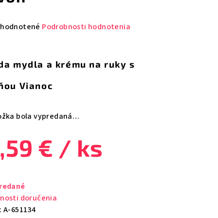
emerné
hodnotené
Podrobnosti hodnotenia
notenie
duktu
da mydla a krému na ruky s
ňou Vianoc
zdičiek.
ožka bola vypredaná…
,59 €
/ ks
notková
a:
redané
nosti doručenia
:
A-651134