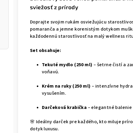
sviežosť z prírody
Doprajte svojim rukám osviežujúcu starostliv
pomaranča a jemne korenistým dotykom mušká
každodennú starostlivosť na malý wellness rituá
Set obsahuje:
Tekuté mydlo (250 ml)
– šetrne čistí a 
voňavú.
Krém na ruky (250 ml)
– intenzívne hydra
vysušením.
Darčeková krabička
– elegantné balenie
🌸 Ideálny darček pre každého, kto miluje prí
dotyk luxusu.