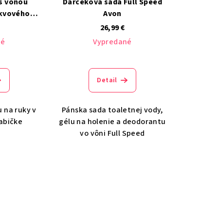
s vôňou
Darčeková sada Full Speed
rkvového
Avon
Avon
26,99 €
né
Vypredané
Detail
 na ruky v
Pánska sada toaletnej vody,
abičke
gélu na holenie a deodorantu
vo vôni Full Speed