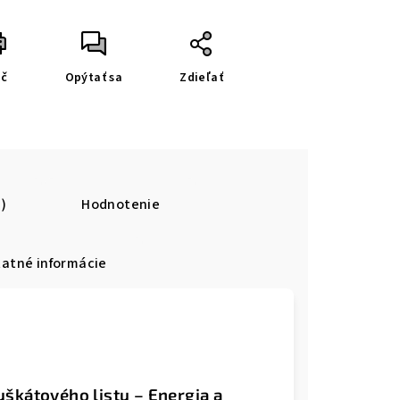
ač
Opýtať sa
Zdieľať
1)
Hodnotenie
atné informácie
škátového listu – Energia a