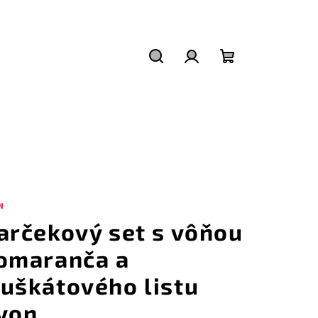
Hľadať
Prihlásenie
Nákupný
košík
N
arčekový set s vôňou
omaranča a
uškátového listu
von