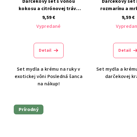
Darčekový set s vôňou
Darčekový set 
kokosu a citrónovej trávy
rozmarínu a m
Avon
semienka 
9,59 €
9,59 €
Vypredané
Vypreda
Detail
Detail
Set mydla a krému na ruky v
Set mydla a krému
exotickej vôni Posledná šanca
darčekovej kr
na nákup!
Prírodný