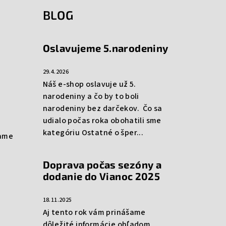
BLOG
Oslavujeme 5.narodeniny
29.4.2026
Náš e-shop oslavuje už 5.
narodeniny a čo by to boli
narodeniny bez darčekov. Čo sa
udialo počas roka obohatili sme
kategóriu Ostatné o šper...
rame
Doprava počas sezóny a
dodanie do Vianoc 2025
18.11.2025
Aj tento rok vám prinášame
dôležité informácie ohľadom