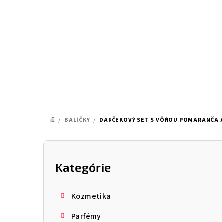
Prejsť
na
obsah
/
BALÍČKY
/
DARČEKOVÝ SET S VÔŇOU POMARANČA 
DOMOV
B
o
Kategórie
Preskočiť
kategórie
č
Kozmetika
n
Parfémy