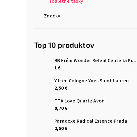
Toaletné tašky
Značky
Top 10 produktov
BB krém Wonder Releaf Centella Pu
1 €
Y Iced Cologne Yves Saint Laurent
2,50 €
TTA Love Quartz Avon
0,70 €
Paradoxe Radical Essence Prada
2,50 €