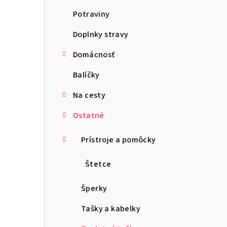
ý
Potraviny
p
Doplnky stravy
a
Domácnosť
n
Balíčky
e
l
Na cesty
Ostatné
Prístroje a pomôcky
Štetce
Šperky
Tašky a kabelky