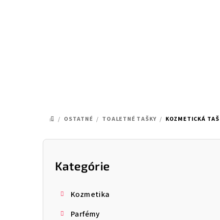
Prejsť
na
obsah
/
OSTATNÉ
/
TOALETNÉ TAŠKY
/
KOZMETICKÁ TAŠ
DOMOV
B
o
Kategórie
Preskočiť
kategórie
č
Kozmetika
n
Parfémy