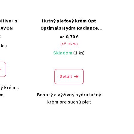
itive+ s
Hutný pleťový krém Opt
 AVON
Optimals Hydra Radiance
Oriflame
€
0,70 €
od
(až –35 %)
 ks)
Skladom
(1 ks)
Detail
ý krém s
om
Bohatý a výživný hydratačný
krém pre suchú pleť