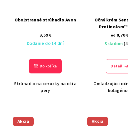
Obojstranné strúhadlo Avon
Očný krém Sens
Protinolom™
3,59 €
0,70 
od
Dodanie do 14 dní
Skladom
(4
Do košíka
Detail
Strúhadlo na ceruzky na oči a
Omladzujúci očn
pery
kolagén
Akcia
Akcia