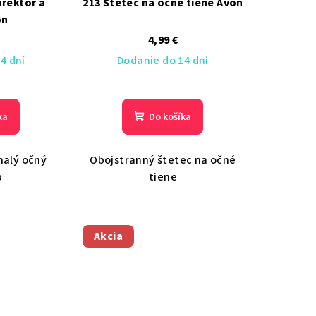
orektor a
213 Štetec na očné tiene Avon
on
4,99 €
4 dní
Dodanie do 14 dní
ka
Do košíka
nalý očný
Obojstranný štetec na očné
p
tiene
Akcia