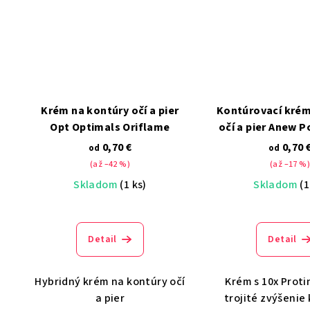
Krém na kontúry očí a pier
Kontúrovací krém
Opt Optimals Oriflame
očí a pier Anew 
0,70 €
0,70 
od
od
(až –42 %)
(až –17 %)
Skladom
(1 ks)
Skladom
(1
Detail
Detail
Hybridný krém na kontúry očí
Krém s 10x Proti
a pier
trojité zvýšenie