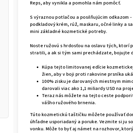
Reps, aby vynikla a pomohla nám pomôcť.
S výraznou potlačou a posilňujúcim odkazom -
podkladový krém, rúž, maskaru, očné linky a s
mini základné kozmetické potreby.
von
Noste ružovú s hrdosťou na oslavu tých, ktorí p
stratili, a ak si tým sami prechádzate, bojujte
Kúpa tejto limitovanej edície kozmeticke
žien, aby v boji proti rakovine prsníka uká
100% zisku je darovaných miestnym mim
darovali viac ako 1,1 miliardy USD na pro
Teraz nás môžete na tejto ceste podporiť
vášho ružového brnenia.
Túto kozmetickú taštičku môžete používať dom
úhľadne usporiadaný a poruke.
Vezmite si ju s
vonku. Môže to byť aj námet na rozhovor, ktor