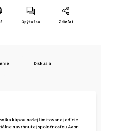
ač
Opýtať sa
Zdieľať
enie
Diskusia
sníka kúpou našej limitovanej edície
ciálne navrhnutej spoločnosťou Avon