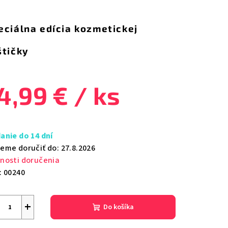
notenie
duktu
eciálna edícia kozmetickej
štičky
zdičiek.
4,99 €
/ ks
notková
a:
anie do 14 dní
eme doručiť do:
27.8.2026
nosti doručenia
:
00240
+
Do košíka