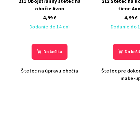
211 Obojstranný štetec na
212 Štetec na k
obočie Avon
tiene Av
4,99 €
4,99 €
Dodanie do 14 dní
Dodanie do 1
Do košíka
Do koší
Štetec na úpravu obočia
Štetec pre doko
make-u