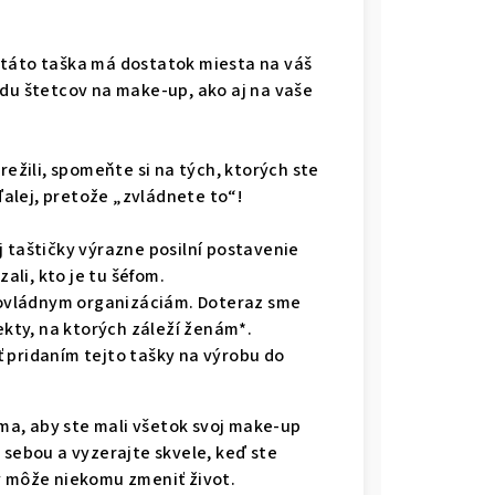
 táto taška má dostatok miesta na váš
adu štetcov na make-up, ako aj na vaše
režili, spomeňte si na tých, ktorých ste
 ďalej, pretože „zvládnete to“!
j taštičky výrazne posilní postavenie
zali, kto je tu šéfom.
ovládnym organizáciám. Doteraz sme
jekty, na ktorých záleží ženám*.
 pridaním tejto tašky na výrobu do
a, aby ste mali všetok svoj make-up
o sebou a vyzerajte skvele, keď ste
ý môže niekomu zmeniť život.