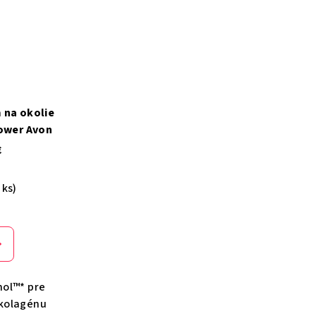
 na okolie
Power Avon
€
 ks)
nol™* pre
 kolagénu