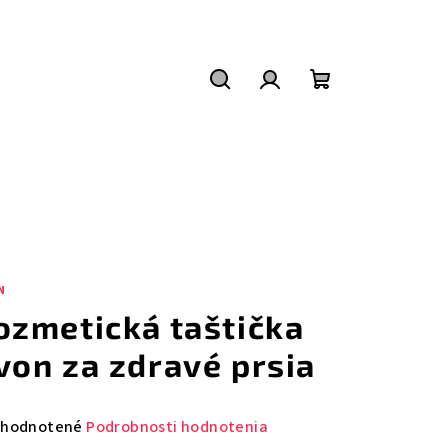
Hľadať
Prihlásenie
Nákupný
košík
N
ozmetická taštička
von za zdravé prsia
emerné
hodnotené
Podrobnosti hodnotenia