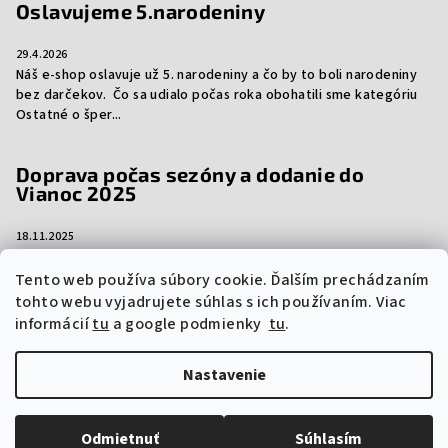
Oslavujeme 5.narodeniny
29.4.2026
Náš e-shop oslavuje už 5. narodeniny a čo by to boli narodeniny
bez darčekov. Čo sa udialo počas roka obohatili sme kategóriu
Ostatné o šper...
Doprava počas sezóny a dodanie do
Vianoc 2025
18.11.2025
Aj tento rok vám prinášame dôležité informácie ohľadom
dopravy počas sezóny a dodanie vašich objednávok do Vianoc.
Tento web používa súbory cookie. Ďalším prechádzaním
Niektorí prepravcovia si účtujú sez...
tohto webu vyjadrujete súhlas s ich používaním. Viac
informácií
tu
a google podmienky
tu
.
Nastavenie
Copyright 2026
vzorkyproduktov.sk
. Všetky práva vyhradené.
Upraviť nastavenie cookies
Odmietnuť
Súhlasím