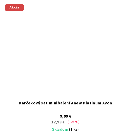
Akcia
Darčekový set minibalení Anew Platinum Avon
9,99 €
12,99 €
(–23 %)
Skladom
(1 ks)