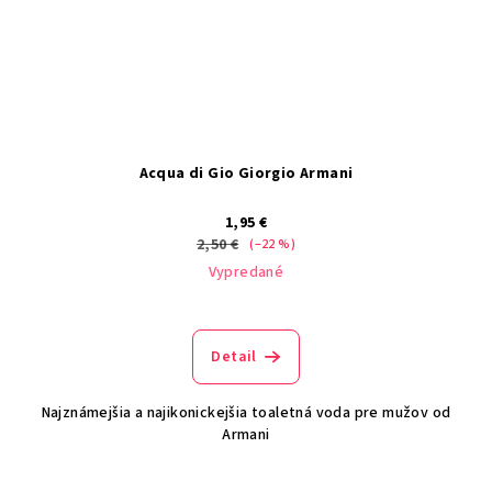
Acqua di Gio Giorgio Armani
1,95 €
2,50 €
(–22 %)
Vypredané
Detail
Najznámejšia a najikonickejšia toaletná voda pre mužov od
Armani