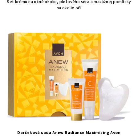
Set krému na očné okolie, pleťového séra a masážnej pomôcky
na okolie očí
Darčeková sada Anew Radiance Maximising Avon