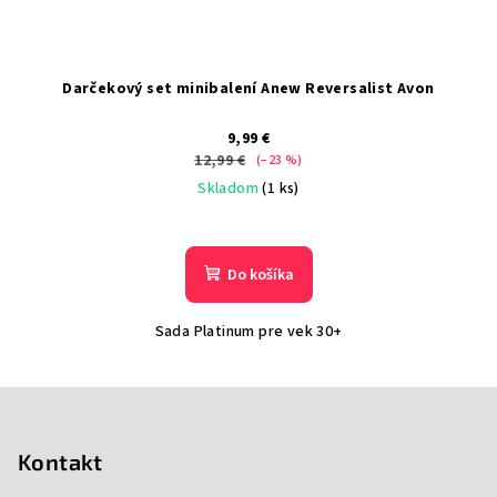
Darčekový set minibalení Anew Reversalist Avon
9,99 €
12,99 €
(–23 %)
Skladom
(1 ks)
Do košíka
Sada Platinum pre vek 30+
Z
á
p
Kontakt
ä