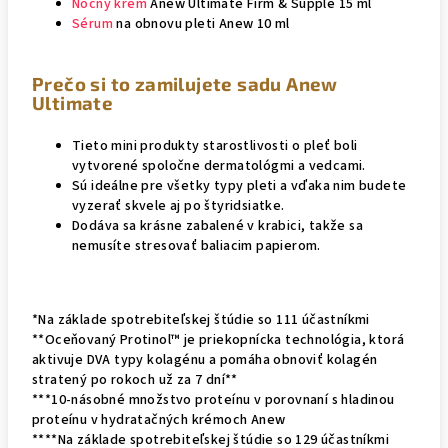
Nočný krém
Anew Ultimate Firm & Supple 15 ml
Sérum
na obnovu pleti Anew 10 ml
Prečo si to zamilujete sadu Anew
Ultimate
Tieto mini produkty starostlivosti o pleť boli
vytvorené spoločne dermatológmi a vedcami.
Sú ideálne pre všetky typy pleti a vďaka nim budete
vyzerať skvele aj po štyridsiatke.
Dodáva sa krásne zabalené v krabici, takže sa
nemusíte stresovať baliacim papierom.
*Na základe spotrebiteľskej štúdie so 111 účastníkmi
**Oceňovaný Protinol™ je priekopnícka technológia, ktorá
aktivuje DVA typy kolagénu a pomáha obnoviť kolagén
stratený po rokoch už za 7 dní**
***10-násobné množstvo proteínu v porovnaní s hladinou
proteínu v hydratačných krémoch Anew
****Na základe spotrebiteľskej štúdie so 129 účastníkmi