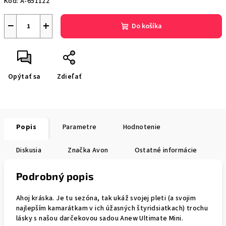
Kód:
A-651122
−
+
Do košíka
Opýtať sa
Zdieľať
Popis
Parametre
Hodnotenie
Diskusia
Značka
Avon
Ostatné informácie
Podrobný popis
Ahoj kráska. Je tu sezóna, tak ukáž svojej pleti (a svojim
najlepším kamarátkam v ich úžasných štyridsiatkach) trochu
lásky s našou darčekovou sadou Anew Ultimate Mini.