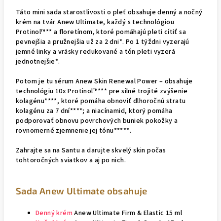
Táto mini sada starostlivosti o pleť obsahuje denný a nočný
krém na tvár Anew Ultimate, každý s technológiou
Protinol™** a floretínom, ktoré pomáhajú pleti cítiť sa
pevnejšia a pružnejšia už za 2 dni*. Po 1 týždni vyzerajú
jemné linky a vrásky redukované a tón pleti vyzerá
jednotnejšie*.
Potom je tu sérum Anew Skin Renewal Power – obsahuje
technológiu 10x Protinol™*** pre silné trojité zvýšenie
kolagénu****, ktoré pomáha obnoviť dlhoročnú stratu
kolagénu za 7 dní****; a niacínamid, ktorý pomáha
podporovať obnovu povrchových buniek pokožky a
rovnomerné zjemnenie jej tónu*****.
Zahrajte sa na Santu a darujte skvelý skin počas
tohtoročných sviatkov a aj po nich.
Sada Anew Ultimate obsahuje
Denný krém
Anew Ultimate Firm & Elastic 15 ml